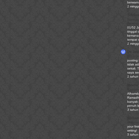
berwarn
1 mingg
TehSu
Stasiun
Persim
01/52 J
tinggal 
kemana-
tempat d
1 mingg
De Jour
2024 Di
posting
tidak ad
sekali. 
saya sed
1 tahun 
Meutia'
Ramadha
Alhamdu
Ramadhan
banyak 
penuh be
3 tahun 
Spread
Hello wo
your firs
writing!
5 tahun 