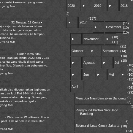
a cokelat keemasan yang muram...
2020
►
2019
►
2018
u yang lalu
2)
su.Com
(137)
 Palmerah: Gerbang Menuju Sebuah
▼
2017
pangan
-
52 Tempat, 52 Cerita •
(11)
ujur saja, sudah belasan tahun
►
Desember
(10)
di Jakarta ternyata saya belum
(10)
mana, belum mampir ke tempat-
(10)
i mana ki...
►
November
►
(11)
u yang lalu
(21)
nal..
Oktober
►
September
(14)
 Awal 2025
-
Sudah lama tidak
(10)
 blog, bahkan tahun 2023 dan 2024
(10)
a cerita yang ditulis di sini sama
►
Agustus
►
Juli
(10
Time flies. Di postingan sebelumnya,
a...
(10
yang lalu
►
Juni
►
Mei
▼
(10
(12
s Diary
n dan Idul Fitri 1444 H
-
April
(96
lillah bisa dipertemukan lagi dengan
(29
 dan Idul Fitri 1444 H di kala
(9)
permasalahan datang. Bulan yang
Mencoba Nasi Bancakan Bandung
rkah ini menjadi sangat s...
(8)
yang lalu
(
Playground Kartika Sari Dago
 the Goods :)
Bandung
rld!
-
Welcome to WordPress. This is
t post. Edit or delete it, then start
6)
Belanja di Lotte Grosir Jakarta
(18)
yang lalu
(23)