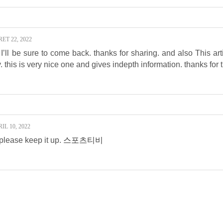
ET 22, 2022
. I’ll be sure to come back. thanks for sharing. and also This art
. this is very nice one and gives indepth information. thanks for th
L 10, 2022
le please keep it up.
스포츠티비