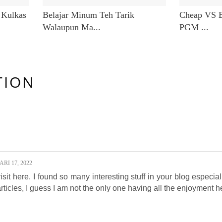
 Kulkas
Belajar Minum Teh Tarik
Cheap VS E
Walaupun Ma...
PGM ...
TION
:
RI 17, 2022
 visit here. I found so many interesting stuff in your blog especia
ticles, I guess I am not the only one having all the enjoyment