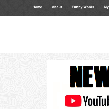
Home
About
Funny Words
My