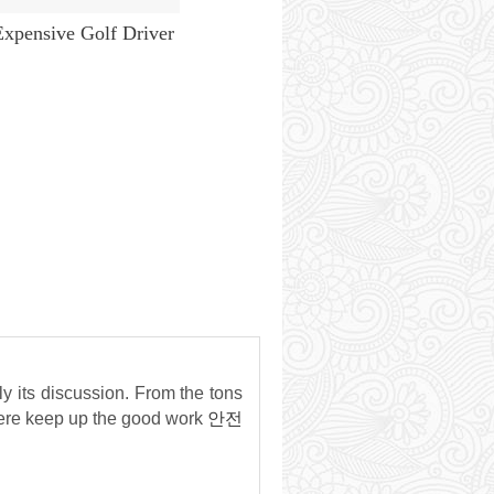
xpensive Golf Driver
lly its discussion. From the tons
 here keep up the good work
안전