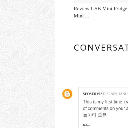
Review USB Mini Fridge
Mini ...
CONVERSA
3 COMMENTS
SEOSERVISE
SENIN, JANUA
This is my first time i
of comments on your ar
놀이터 모음
Balas