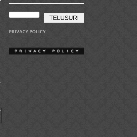
PRIVACY POLICY
)
)
)
1
)
)
)
1