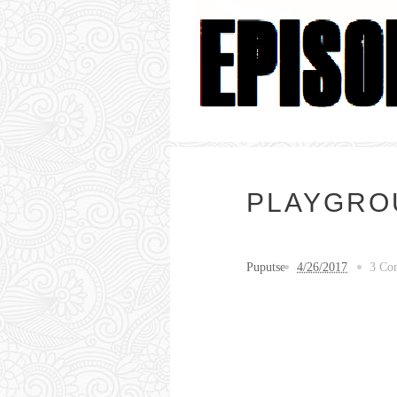
PLAYGRO
Puputse
4/26/2017
3 Co