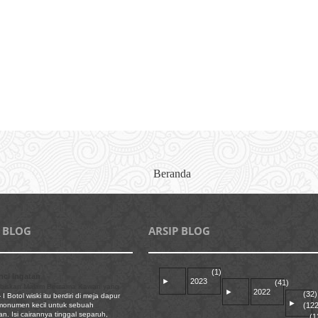
Beranda
 BLOG
ARSIP BLOG
(1)
ci Ingatan
►
2023
(41)
biskan Malam Bersama Kawan yang
►
2022
(32)
-
I Botol wiski itu berdiri di meja dapur
►
(122
 monumen kecil untuk sebuah
n. Isi cairannya tinggal separuh,
(1