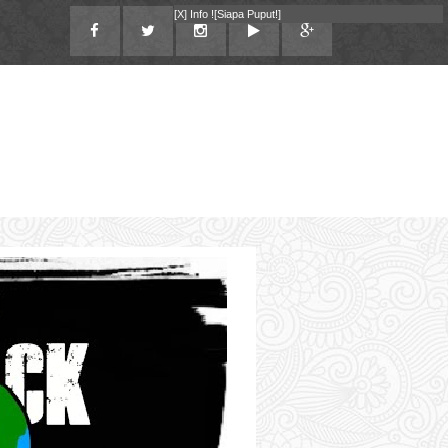
[X]
Info !
[Siapa Puput!]