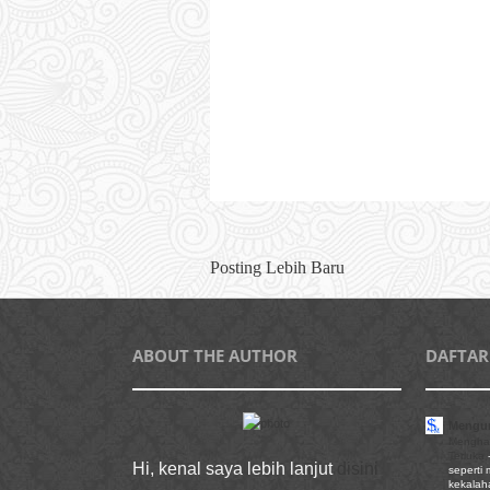
Posting Lebih Baru
ABOUT THE AUTHOR
DAFTAR
Mengun
Mengha
Terluka
Hi, kenal saya lebih lanjut
disini
seperti
kekalaha