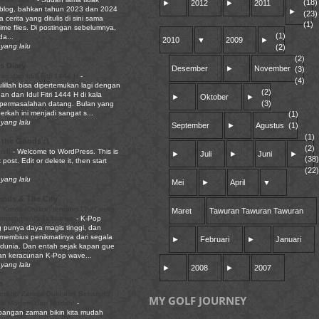
(18)
►
2012
►
2011
 blog, bahkan tahun 2023 dan 2024
►
(23)
a cerita yang ditulis di sini sama
(1)
Time flies. Di postingan sebelumnya,
(1)
a...
2010
▼
2009
►
yang lalu
(2)
(2)
s Diary
Desember
►
November
(3)
n dan Idul Fitri 1444 H
-
(4)
lillah bisa dipertemukan lagi dengan
(2)
 dan Idul Fitri 1444 H di kala
►
Oktober
►
(3)
permasalahan datang. Bulan yang
rkah ini menjadi sangat s...
(1)
yang lalu
September
►
Agustus
(1)
(1)
 the Goods :)
(2)
rld!
-
Welcome to WordPress. This is
►
Juli
►
Juni
►
(38)
t post. Edit or delete it, then start
(22)
yang lalu
Mei
►
April
▼
ends & The City
 Korea (Drakor) tentang Chef yang
Maret
Tawuran Tawuran Tawuran
tonton pencinta kuliner.
-
K-Pop
punya daya magis tinggi, dan
embius penikmatinya dari segala
►
Februari
►
Januari
 dunia. Dan entah sejak kapan gue
tan keracunan K-Pop wave...
yang lalu
►
2008
►
2007
a
oskop Zaman Dulu dan Sekarang,
MY GOLF JOURNEY
bih Modern dan Mudah!
-
angan zaman bikin kita mudah