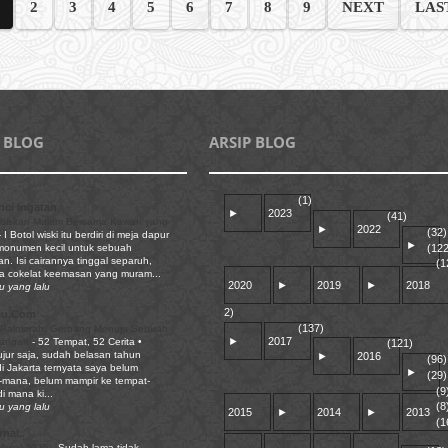
2
3
4
5
6
7
8
9
NEXT
LAS
 BLOG
ARSIP BLOG
(1)
ci Ingatan
►
2023
(41)
biskan Malam Bersama Kawan yang
►
2022
(32)
-
I Botol wiski itu berdiri di meja dapur
►
(122
 monumen kecil untuk sebuah
n. Isi cairannya tinggal separuh,
(1
a cokelat keemasan yang muram...
2020
►
2019
►
2018
u yang lalu
2)
su.Com
(137)
 Palmerah: Gerbang Menuju Sebuah
►
2017
pangan
-
52 Tempat, 52 Cerita •
(121)
ujur saja, sudah belasan tahun
►
2016
(96)
di Jakarta ternyata saya belum
►
(29)
mana, belum mampir ke tempat-
(9
i mana ki...
(8
u yang lalu
2015
►
2014
►
2013
(1
nal..
 Awal 2025
-
Sudah lama tidak