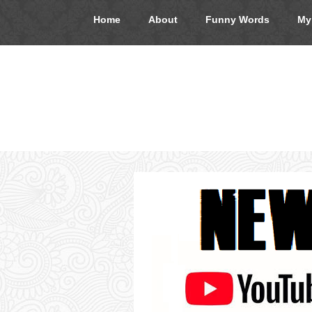
Home
About
Funny Words
My