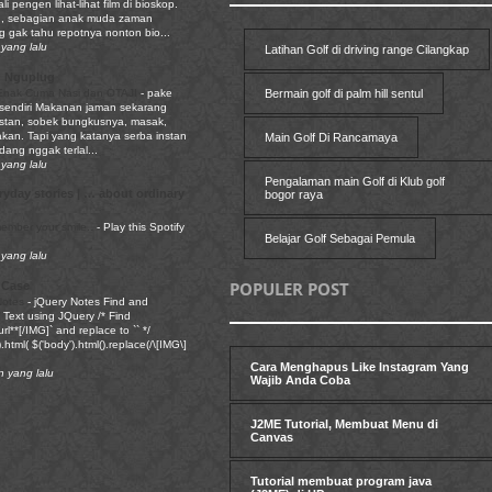
li pengen lihat-lihat film di bioskop.
, sebagian anak muda zaman
g gak tahu repotnya nonton bio...
yang lalu
Latihan Golf di driving range Cilangkap
 Nguplug
Enak Cuma Nasi dan OTAJI
-
pake
Bermain golf di palm hill sentul
sendiri Makanan jaman sekarang
nstan, sobek bungkusnya, masak,
akan. Tapi yang katanya serba instan
Main Golf Di Rancamaya
adang nggak terlal...
yang lalu
Pengalaman main Golf di Klub golf
yday stories | … about ordinary
bogor raya
emember your smile..
-
Play this Spotify
Belajar Golf Sebagai Pemula
yang lalu
POPULER POST
 Case
Notes
-
jQuery Notes Find and
Text using JQuery /* Find
rl**[/IMG]` and replace to `` */
.html( $('body').html().replace(/\[IMG\]
Cara Menghapus Like Instagram Yang
n yang lalu
Wajib Anda Coba
J2ME Tutorial, Membuat Menu di
Canvas
Tutorial membuat program java