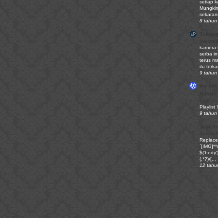
setiap ka
Mungkin
sekaran
8 tahun 
Tukang
Makan 
kamera 
serba i
terus m
itu terk
9 tahun 
my ever
things.
I will r
Playlist !
9 tahun 
Just in
jQuery 
Replace 
`[IMG]**u
$('body')
(.*?)\[...
12 tahu