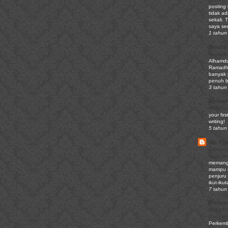
posting
tidak ad
sekali. 
saya sed
1 tahun 
Meutia'
Ramadha
Alhamdu
Ramadhan
banyak 
penuh be
3 tahun 
Spread
Hello wo
your firs
writing!
5 tahun 
Me, Fri
3 Drama
wajib di
memang 
mampu m
penjuru
ikut-iku
7 tahun 
Fredev
Beda Bi
Kini Le
Perkemb