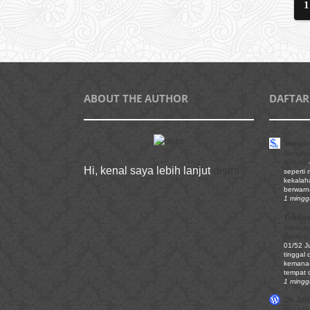
1
ABOUT THE AUTHOR
DAFTAR
Mengun
Mengha
Terluka
Hi, kenal saya lebih lanjut
disini
seperti
kekalaha
berwarn
1 mingg
TehSu
Stasiun
Persim
01/52 J
tinggal 
kemana-
tempat d
1 mingg
De Jour
2024 Di