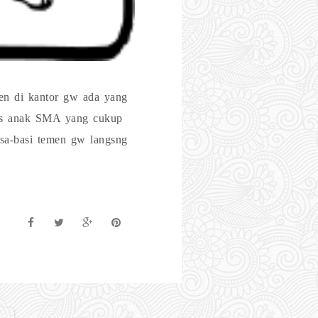
men di kantor gw ada yang
has anak SMA yang cukup
asa-basi temen gw langsng