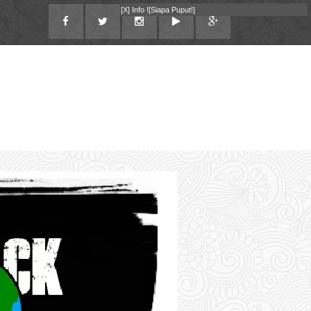
[X]
Info !
[Siapa Puput!]