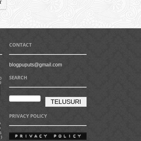
T
CONTACT
blogpuputs@gmail.com
SEARCH
)
2
PRIVACY POLICY
)
)
6
)