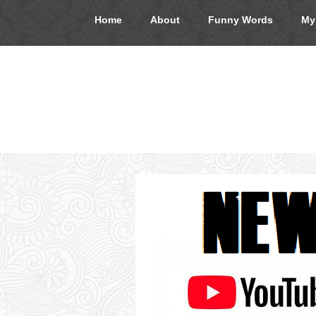
Home
About
Funny Words
My