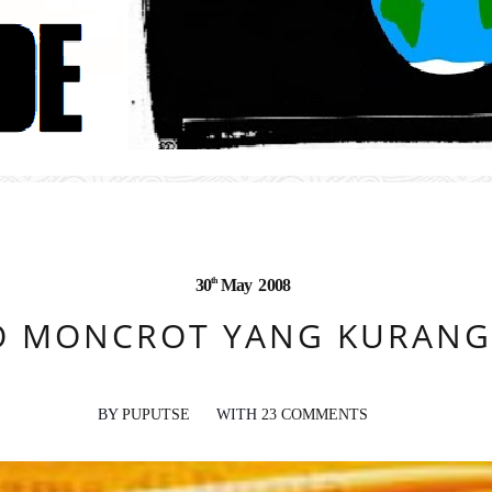
th
30
May
2008
O MONCROT YANG KURANG
BY
PUPUTSE
WITH
23 COMMENTS