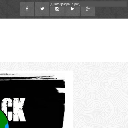
[X]
Info !
[Siapa Puput!]