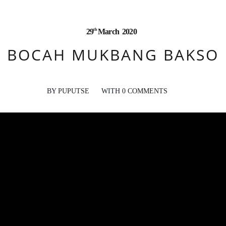
th
29
March
2020
BOCAH MUKBANG BAKSO
BY
PUPUTSE
WITH
0 COMMENTS