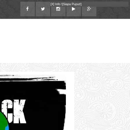
[X]
Info !
[Siapa Puput!]