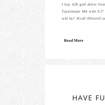
I buy 42$ golf driver fro
Taylormade M4 with 9.5° l
will be? #Golf #DriverCo
Read More
HAVE FU