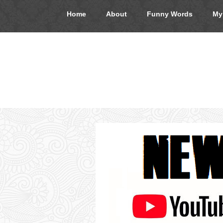
Home
About
Funny Words
My