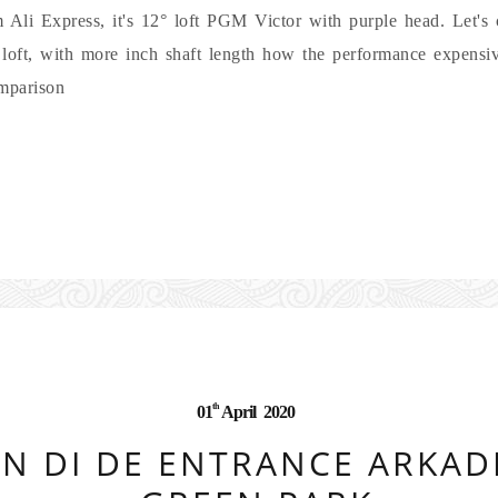
m Ali Express, it's 12° loft PGM Victor with purple head. Let'
oft, with more inch shaft length how the performance expensiv
mparison
th
01
April
2020
N DI DE ENTRANCE ARKADI