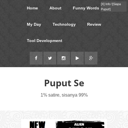
[X]
Info !
[Siapa
Home
About
Funny Words
Puput!]
My Day
Technology
Review
Tool Development
Puput Se
1% satire, sisanya 99%