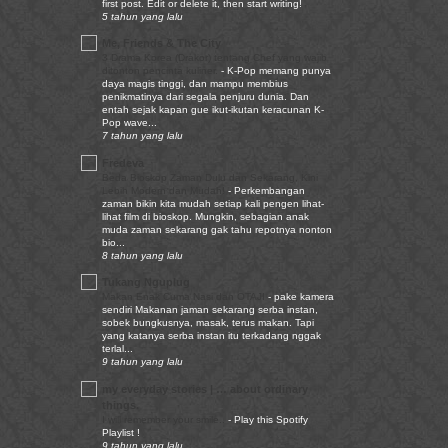
first post. Edit or delete it, then start writing!
5 tahun yang lalu
Me, Friends & The City
3 Drama Korea (Drakor) tentang Chef yang wajib
ditonton pencinta kuliner.
-
K-Pop memang punya
daya magis tinggi, dan mampu membius
penikmatinya dari segala penjuru dunia. Dan
entah sejak kapan gue ikut-ikutan keracunan K-
Pop wave...
7 tahun yang lalu
Fredeva
Beda Bioskop Zaman Dulu dan Sekarang, Kini
Lebih Modern dan Mudah!
-
Perkembangan
zaman bikin kita mudah setiap kali pengen lihat-
lihat film di bioskop. Mungkin, sebagian anak
muda zaman sekarang gak tahu repotnya nonton
bio...
8 tahun yang lalu
Tukang Nguplug
Makan Enak Cuma Nasi dan OTAJI
-
pake kamera
sendiri Makanan jaman sekarang serba instan,
sobek bungkusnya, masak, terus makan. Tapi
yang katanya serba instan itu terkadang nggak
terlal...
9 tahun yang lalu
my everyday stories | … about ordinary
things.
I will remember your smile..
-
Play this Spotify
Playlist !
9 tahun yang lalu