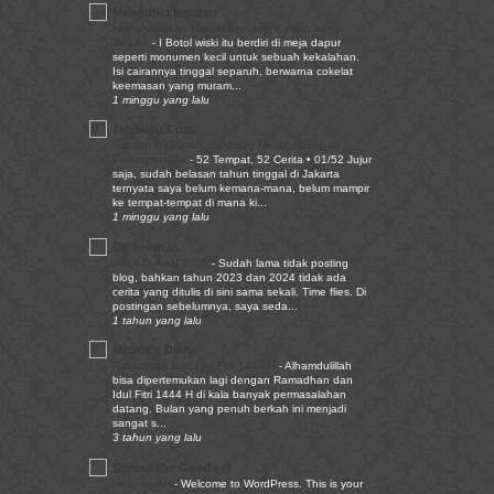
Mengunci Ingatan
Menghabiskan Malam Bersama Kawan yang
Terluka
-
I Botol wiski itu berdiri di meja dapur
seperti monumen kecil untuk sebuah kekalahan.
Isi cairannya tinggal separuh, berwarna cokelat
keemasan yang muram...
1 minggu yang lalu
TehSusu.Com
Stasiun Palmerah: Gerbang Menuju Sebuah
Persimpangan
-
52 Tempat, 52 Cerita • 01/52 Jujur
saja, sudah belasan tahun tinggal di Jakarta
ternyata saya belum kemana-mana, belum mampir
ke tempat-tempat di mana ki...
1 minggu yang lalu
De Journal..
2024 Di Awal 2025
-
Sudah lama tidak posting
blog, bahkan tahun 2023 dan 2024 tidak ada
cerita yang ditulis di sini sama sekali. Time flies. Di
postingan sebelumnya, saya seda...
1 tahun yang lalu
Meutia's Diary
Ramadhan dan Idul Fitri 1444 H
-
Alhamdulillah
bisa dipertemukan lagi dengan Ramadhan dan
Idul Fitri 1444 H di kala banyak permasalahan
datang. Bulan yang penuh berkah ini menjadi
sangat s...
3 tahun yang lalu
Spread the Goods :)
Hello world!
-
Welcome to WordPress. This is your