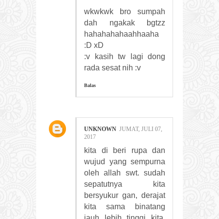
wkwkwk bro sumpah
dah ngakak bgtzz
hahahahahaahhaaha
:D xD
:v kasih tw lagi dong
rada sesat nih :v
Balas
UNKNOWN
JUMAT, JULI 07,
2017
kita di beri rupa dan
wujud yang sempurna
oleh allah swt. sudah
sepatutnya kita
bersyukur gan, derajat
kita sama binatang
jauh lebih tinggi kita,