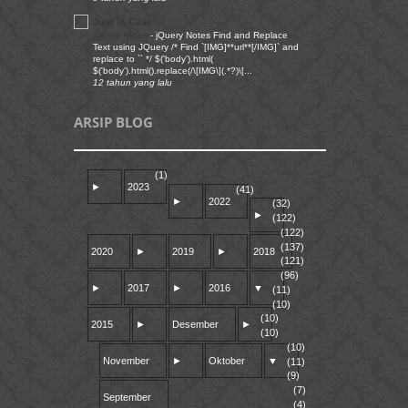
Just in Case
jQuery Notes
-
jQuery Notes Find and Replace
Text using JQuery /* Find `[IMG]**url**[/IMG]` and
replace to `` */ $('body').html(
$('body').html().replace(/\[IMG\](.*?)\[...
12 tahun yang lalu
ARSIP BLOG
(1)
►
2023
(41)
►
2022
(32)
►
(122)
(122)
(137)
2020
►
2019
►
2018
(121)
(96)
►
2017
►
2016
▼
(11)
(10)
(10)
2015
►
Desember
►
(10)
(10)
November
►
Oktober
▼
(11)
(9)
(7)
September
(4)