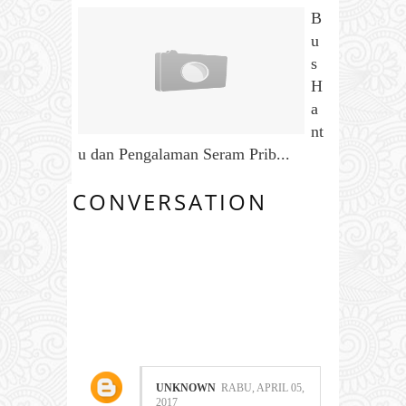
B
u
s
H
a
nt
u dan Pengalaman Seram Prib...
CONVERSATION
15
COMMENTS:
UNKNOWN
RABU, APRIL 05,
2017