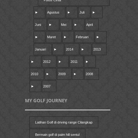
Putus Cinta
►
Agustus
►
Juli
►
Juni
►
Mei
►
April
►
Maret
►
Februari
►
Januari
►
2014
►
2013
►
2012
►
2011
►
2010
►
2009
►
2008
►
2007
MY GOLF JOURNEY
Latihan Golf di driving range Cilangkap
Bermain golf di palm hill sentul