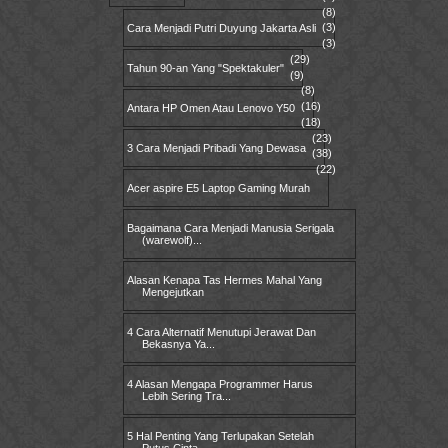
(8)
(3)
Cara Menjadi Putri Duyung Jakarta Asli
(3)
(29)
Tahun 90-an Yang "Spektakuler"
(9)
(8)
(16)
Antara HP Omen Atau Lenovo Y50
(18)
(23)
3 Cara Menjadi Pribadi Yang Dewasa
(38)
(22)
Acer aspire E5 Laptop Gaming Murah
Bagaimana Cara Menjadi Manusia Serigala
(warewolf)...
Alasan Kenapa Tas Hermes Mahal Yang
Mengejutkan
4 Cara Alternatif Menutupi Jerawat Dan
Bekasnya Ya...
4 Alasan Mengapa Programmer Harus
Lebih Sering Tra...
5 Hal Penting Yang Terlupakan Setelah