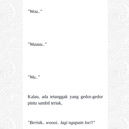
"Wou.."
"Wuuuu.."
"Wu.."
Kalau, ada tetanggak yang gedor-gedor
pintu sambil teriak,
"Berisik.. woooi.. lagi ngapain loe!!"