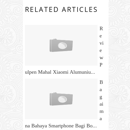
RELATED ARTICLES
R
e
vi
e
w
P
ulpen Mahal Xiaomi Alumuniu...
B
a
g
ai
m
a
na Bahaya Smartphone Bagi Bo...