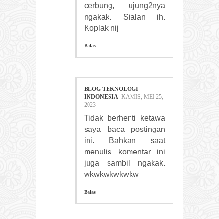
cerbung, ujung2nya
ngakak. Sialan ih.
Koplak nij
Balas
BLOG TEKNOLOGI
INDONESIA
KAMIS, MEI 25,
2023
Tidak berhenti ketawa
saya baca postingan
ini. Bahkan saat
menulis komentar ini
juga sambil ngakak.
wkwkwkwkwkw
Balas