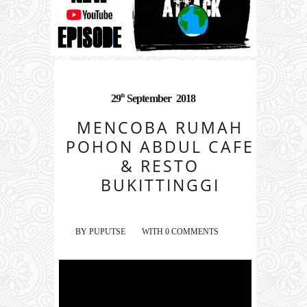
th
29
September
2018
MENCOBA RUMAH
POHON ABDUL CAFE
& RESTO
BUKITTINGGI
BY
PUPUTSE
WITH
0 COMMENTS