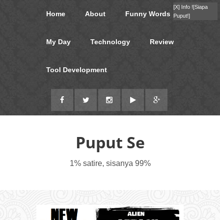
[X]
Info !
[Siapa
Home
About
Funny Words
Puput!]
My Day
Technology
Review
Tool Development
Puput Se
1% satire, sisanya 99%