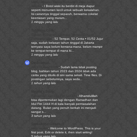
Menghabiskan Malam Bersama Kawan yang
Terluka
-
I Botol wiski itu berdiri di meja dapur
seperti monumen kecil untuk sebuah kekalahan.
Isi cairannya tinggal separuh, berwarna cokelat
keemasan yang muram...
1 minggu yang lalu
TehSusu.Com
Stasiun Palmerah: Gerbang Menuju Sebuah
Persimpangan
-
52 Tempat, 52 Cerita • 01/52 Jujur
saja, sudah belasan tahun tinggal di Jakarta
ternyata saya belum kemana-mana, belum mampir
ke tempat-tempat di mana ki...
1 minggu yang lalu
De Journal..
2024 Di Awal 2025
-
Sudah lama tidak posting
blog, bahkan tahun 2023 dan 2024 tidak ada
cerita yang ditulis di sini sama sekali. Time flies. Di
postingan sebelumnya, saya seda...
1 tahun yang lalu
Meutia's Diary
Ramadhan dan Idul Fitri 1444 H
-
Alhamdulillah
bisa dipertemukan lagi dengan Ramadhan dan
Idul Fitri 1444 H di kala banyak permasalahan
datang. Bulan yang penuh berkah ini menjadi
sangat s...
3 tahun yang lalu
Spread the Goods :)
Hello world!
-
Welcome to WordPress. This is your
first post. Edit or delete it, then start writing!
5 tahun yang lalu