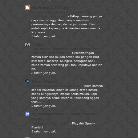
Me, Friends & The City
3 Drama Korea (Drakor) tentang Chef yang wajib
ditonton pencinta kuliner.
-
K-Pop memang punya
daya magis tinggi, dan mampu membius
penikmatinya dari segala penjuru dunia. Dan
entah sejak kapan gue ikut-ikutan keracunan K-
Pop wave...
7 tahun yang lalu
Fredeva
Beda Bioskop Zaman Dulu dan Sekarang, Kini
Lebih Modern dan Mudah!
-
Perkembangan
zaman bikin kita mudah setiap kali pengen lihat-
lihat film di bioskop. Mungkin, sebagian anak
muda zaman sekarang gak tahu repotnya nonton
bio...
8 tahun yang lalu
Tukang Nguplug
Makan Enak Cuma Nasi dan OTAJI
-
pake kamera
sendiri Makanan jaman sekarang serba instan,
sobek bungkusnya, masak, terus makan. Tapi
yang katanya serba instan itu terkadang nggak
terlal...
9 tahun yang lalu
my everyday stories | … about ordinary
things.
I will remember your smile..
-
Play this Spotify
Playlist !
9 tahun yang lalu