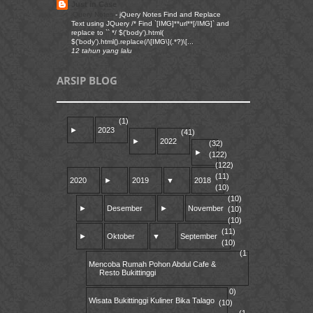
Just in Case
jQuery Notes
-
jQuery Notes Find and Replace
Text using JQuery /* Find `[IMG]**url**[/IMG]` and
replace to `` */ $('body').html(
$('body').html().replace(/\[IMG\](.*?)\[...
12 tahun yang lalu
ARSIP BLOG
(1)
►
2023
(41)
►
2022
(32)
►
(122)
(122)
(11)
2020
►
2019
▼
2018
(10)
(10)
►
Desember
►
November
(10)
(10)
(11)
►
Oktober
▼
September
(10)
(1
Mencoba Rumah Pohon Abdul Cafe &
Resto Bukittinggi
0)
Wisata Bukittinggi Kuliner Bika Talago
(10)