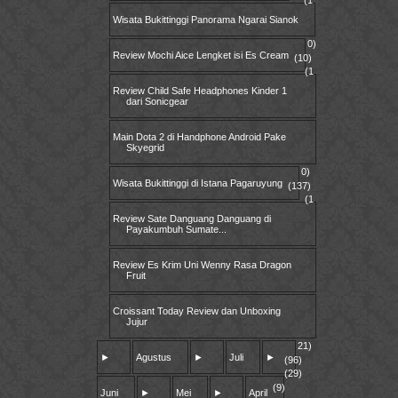
(1
Wisata Bukittinggi Panorama Ngarai Sianok
0)
Review Mochi Aice Lengket isi Es Cream
(10)
(1
Review Child Safe Headphones Kinder 1
dari Sonicgear
Main Dota 2 di Handphone Android Pake
Skyegrid
0)
Wisata Bukittinggi di Istana Pagaruyung
(137)
(1
Review Sate Danguang Danguang di
Payakumbuh Sumate...
Review Es Krim Uni Wenny Rasa Dragon
Fruit
Croissant Today Review dan Unboxing
Jujur
21)
►
Agustus
►
Juli
►
(96)
(29)
(9)
Juni
►
Mei
►
April