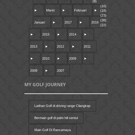
(8)
(16)
►
Maret
►
Februari
►
(18)
(23)
(38)
Januari
►
2017
►
2016
(22)
►
2015
►
2014
►
2013
►
2012
►
2011
►
2010
►
2009
►
2008
►
2007
MY GOLF JOURNEY
Latihan Golf di driving range Cilangkap
Bermain golf di palm hill sentul
Main Golf Di Rancamaya