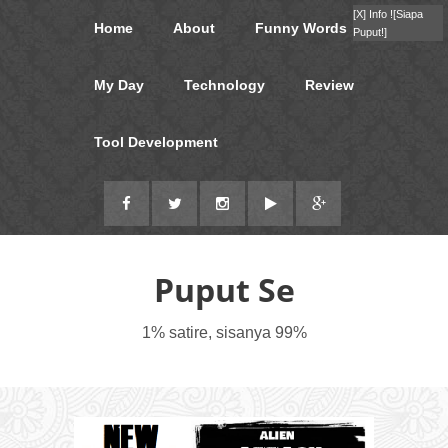
[X]
Info !
[Siapa
Home
About
Funny Words
Puput!]
My Day
Technology
Review
Tool Development
Puput Se
1% satire, sisanya 99%