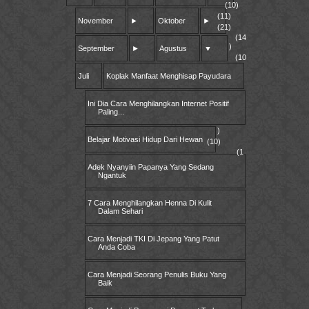
(10)
(11)
November
►
Oktober
►
(21)
(14
)
September
►
Agustus
▼
(10
Juli
Koplak Manfaat Menghisap Payudara
Ini Dia Cara Menghilangkan Internet Positif
Paling...
)
Belajar Motivasi Hidup Dari Hewan
(10)
(1
Adek Nyanyiin Papanya Yang Sedang
Ngantuk
7 Cara Menghilangkan Henna Di Kulit
Dalam Sehari
Cara Menjadi TKI Di Jepang Yang Patut
Anda Coba
Cara Menjadi Seorang Penulis Buku Yang
Baik