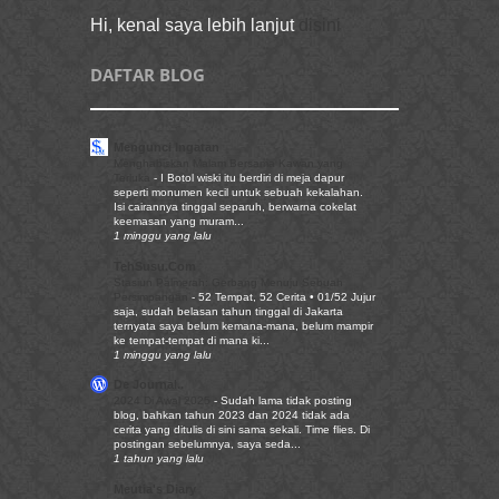
Hi, kenal saya lebih lanjut
disini
DAFTAR BLOG
Mengunci Ingatan
Menghabiskan Malam Bersama Kawan yang
Terluka
-
I Botol wiski itu berdiri di meja dapur
seperti monumen kecil untuk sebuah kekalahan.
Isi cairannya tinggal separuh, berwarna cokelat
keemasan yang muram...
1 minggu yang lalu
TehSusu.Com
Stasiun Palmerah: Gerbang Menuju Sebuah
Persimpangan
-
52 Tempat, 52 Cerita • 01/52 Jujur
saja, sudah belasan tahun tinggal di Jakarta
ternyata saya belum kemana-mana, belum mampir
ke tempat-tempat di mana ki...
1 minggu yang lalu
De Journal..
2024 Di Awal 2025
-
Sudah lama tidak posting
blog, bahkan tahun 2023 dan 2024 tidak ada
cerita yang ditulis di sini sama sekali. Time flies. Di
postingan sebelumnya, saya seda...
1 tahun yang lalu
Meutia's Diary