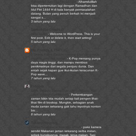
Ramadhan dan Idul Fitri 1444 H
-
Alhamdulillah
bisa dipertemukan lagi dengan Ramadhan dan
Idul Fitri 1444 H di kala banyak permasalahan
datang. Bulan yang penuh berkah ini menjadi
sangat s...
3 tahun yang lalu
Spread the Goods :)
Hello world!
-
Welcome to WordPress. This is your
first post. Edit or delete it, then start writing!
5 tahun yang lalu
Me, Friends & The City
3 Drama Korea (Drakor) tentang Chef yang wajib
ditonton pencinta kuliner.
-
K-Pop memang punya
daya magis tinggi, dan mampu membius
penikmatinya dari segala penjuru dunia. Dan
entah sejak kapan gue ikut-ikutan keracunan K-
Pop wave...
7 tahun yang lalu
Fredeva
Beda Bioskop Zaman Dulu dan Sekarang, Kini
Lebih Modern dan Mudah!
-
Perkembangan
zaman bikin kita mudah setiap kali pengen lihat-
lihat film di bioskop. Mungkin, sebagian anak
muda zaman sekarang gak tahu repotnya nonton
bio...
8 tahun yang lalu
Tukang Nguplug
Makan Enak Cuma Nasi dan OTAJI
-
pake kamera
sendiri Makanan jaman sekarang serba instan,
sobek bungkusnya, masak, terus makan. Tapi