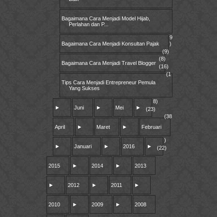
Bagaimana Cara Menjadi Model Hijab,
Perlahan dan P...
9
Bagaimana Cara Menjadi Konsultan Pajak
)
(9)
(8)
Bagaimana Cara Menjadi Travel Blogger
(16)
(1
Tips Cara Menjadi Entrepreneur Pemula
Yang Sukses
8)
►
Juni
►
Mei
►
(23)
(38
April
►
Maret
►
Februari
)
►
Januari
►
2016
►
(22)
2015
►
2014
►
2013
►
2012
►
2011
►
2010
►
2009
►
2008