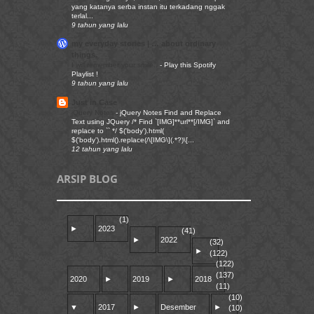
yang katanya serba instan itu terkadang nggak
terlal...
9 tahun yang lalu
my everyday stories | … about ordinary
things.
I will remember your smile..
-
Play this Spotify
Playlist !
9 tahun yang lalu
Just in Case
jQuery Notes
-
jQuery Notes Find and Replace
Text using JQuery /* Find `[IMG]**url**[/IMG]` and
replace to `` */ $('body').html(
$('body').html().replace(/\[IMG\](.*?)\[...
12 tahun yang lalu
ARSIP BLOG
(1)
►
2023
(41)
►
2022
(32)
►
(122)
(122)
(137)
2020
►
2019
►
2018
(11)
(10)
▼
2017
►
Desember
►
(10)