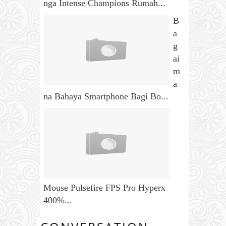
nga Intense Champions Rumah...
B
a
g
ai
m
a
na Bahaya Smartphone Bagi Bo...
Mouse Pulsefire FPS Pro Hyperx
400%...