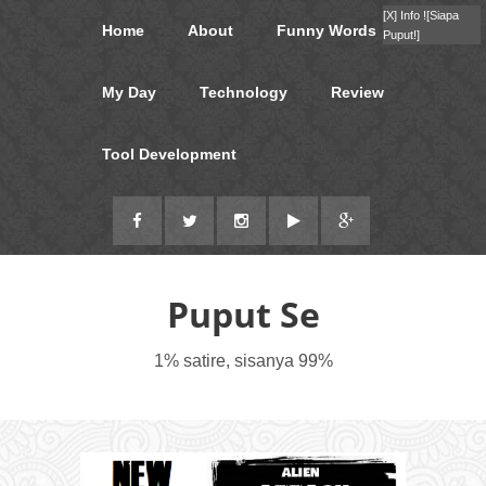
[X]
Info !
[Siapa
Home
About
Funny Words
Puput!]
My Day
Technology
Review
Tool Development
Puput Se
1% satire, sisanya 99%