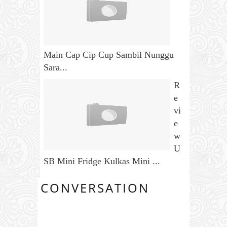
Main Cap Cip Cup Sambil Nunggu
Sara...
R
e
vi
e
w
U
SB Mini Fridge Kulkas Mini ...
CONVERSATION