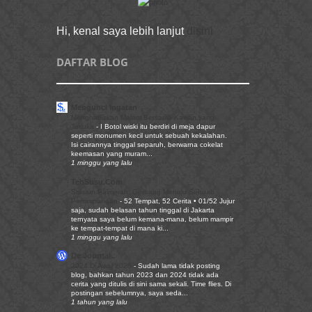
Hi, kenal saya lebih lanjut
disini
DAFTAR BLOG
Mengunci Ingatan
Menghabiskan Malam Bersama Kawan yang
Terluka
-
I Botol wiski itu berdiri di meja dapur
seperti monumen kecil untuk sebuah kekalahan.
Isi cairannya tinggal separuh, berwarna cokelat
keemasan yang muram...
1 minggu yang lalu
TehSusu.Com
Stasiun Palmerah: Gerbang Menuju Sebuah
Persimpangan
-
52 Tempat, 52 Cerita • 01/52 Jujur
saja, sudah belasan tahun tinggal di Jakarta
ternyata saya belum kemana-mana, belum mampir
ke tempat-tempat di mana ki...
1 minggu yang lalu
De Journal..
2024 Di Awal 2025
-
Sudah lama tidak posting
blog, bahkan tahun 2023 dan 2024 tidak ada
cerita yang ditulis di sini sama sekali. Time flies. Di
postingan sebelumnya, saya seda...
1 tahun yang lalu