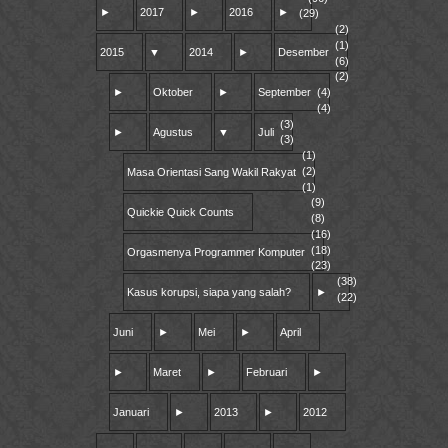
►
2017
►
2016
►
(29)
(2)
(1)
2015
▼
2014
►
Desember
(6)
(2)
►
Oktober
►
September
(4)
(4)
(3)
►
Agustus
▼
Juli
(3)
(1)
(2)
Masa Orientasi Sang Wakil Rakyat
(1)
(9)
Quickie Quick Counts
(8)
(16)
(18)
Orgasmenya Programmer Komputer
(23)
(38)
Kasus korupsi, siapa yang salah?
►
(22)
Juni
►
Mei
►
April
►
Maret
►
Februari
►
Januari
►
2013
►
2012