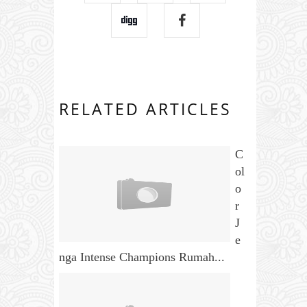
RELATED ARTICLES
C
ol
o
r
J
e
nga Intense Champions Rumah...