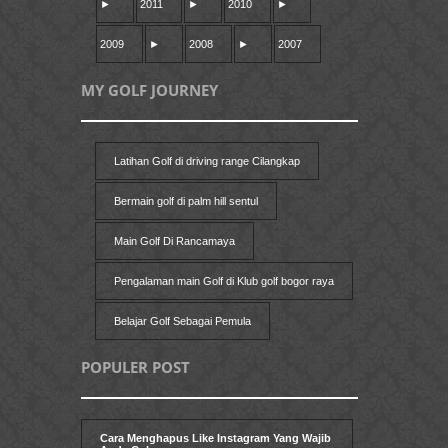
►
2011
►
2010
►
2009
►
2008
►
2007
MY GOLF JOURNEY
Latihan Golf di driving range Cilangkap
Bermain golf di palm hill sentul
Main Golf Di Rancamaya
Pengalaman main Golf di Klub golf bogor raya
Belajar Golf Sebagai Pemula
POPULER POST
Cara Menghapus Like Instagram Yang Wajib