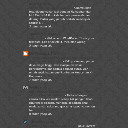
Meutia's Diary
Ramadhan dan Idul Fitri 1444 H
-
Alhamdulillah
bisa dipertemukan lagi dengan Ramadhan dan
Idul Fitri 1444 H di kala banyak permasalahan
datang. Bulan yang penuh berkah ini menjadi
sangat s...
3 tahun yang lalu
Spread the Goods :)
Hello world!
-
Welcome to WordPress. This is your
first post. Edit or delete it, then start writing!
5 tahun yang lalu
Me, Friends & The City
3 Drama Korea (Drakor) tentang Chef yang wajib
ditonton pencinta kuliner.
-
K-Pop memang punya
daya magis tinggi, dan mampu membius
penikmatinya dari segala penjuru dunia. Dan
entah sejak kapan gue ikut-ikutan keracunan K-
Pop wave...
7 tahun yang lalu
Fredeva
Beda Bioskop Zaman Dulu dan Sekarang, Kini
Lebih Modern dan Mudah!
-
Perkembangan
zaman bikin kita mudah setiap kali pengen lihat-
lihat film di bioskop. Mungkin, sebagian anak
muda zaman sekarang gak tahu repotnya nonton
bio...
8 tahun yang lalu
Tukang Nguplug
Makan Enak Cuma Nasi dan OTAJI
-
pake kamera