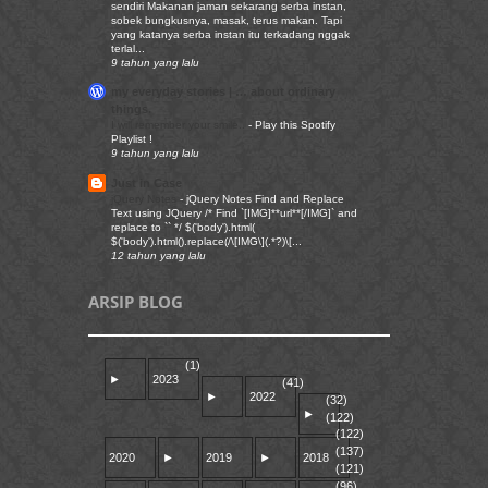
sendiri Makanan jaman sekarang serba instan,
sobek bungkusnya, masak, terus makan. Tapi
yang katanya serba instan itu terkadang nggak
terlal...
9 tahun yang lalu
my everyday stories | … about ordinary
things.
I will remember your smile..
-
Play this Spotify
Playlist !
9 tahun yang lalu
Just in Case
jQuery Notes
-
jQuery Notes Find and Replace
Text using JQuery /* Find `[IMG]**url**[/IMG]` and
replace to `` */ $('body').html(
$('body').html().replace(/\[IMG\](.*?)\[...
12 tahun yang lalu
ARSIP BLOG
(1)
►
2023
(41)
►
2022
(32)
►
(122)
(122)
(137)
2020
►
2019
►
2018
(121)
(96)