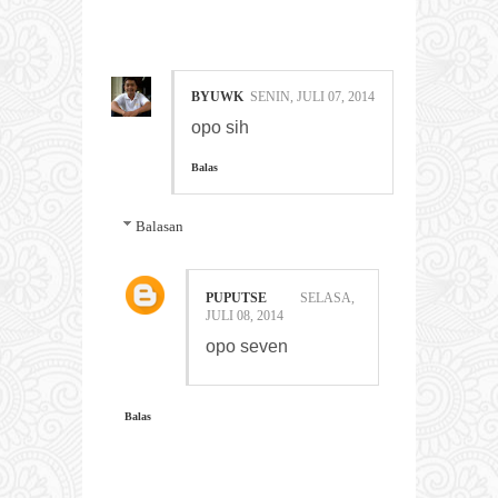
2 COMMENTS:
BYUWK
SENIN, JULI 07, 2014
opo sih
Balas
Balasan
PUPUTSE
SELASA,
JULI 08, 2014
opo seven
Balas