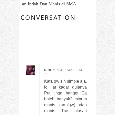
an Indah Dan Manis di SMA
CONVERSATION
15
COMMENTS:
NUR
MINGGU, MARET 14,
2010
Kata gw sih simple aja,
lo liat kadar gulanya
Put, tinggi banget. Ga
boleh banyak2 minum
manis, kan (gw) udah
manis. Trus alasan