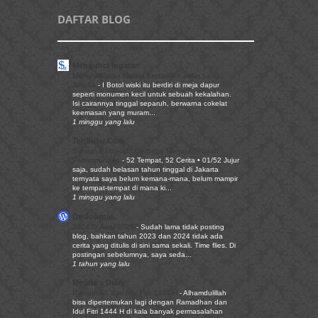
DAFTAR BLOG
Mengunci Ingatan
Menghabiskan Malam Bersama Kawan yang
Terluka
-
I Botol wiski itu berdiri di meja dapur
seperti monumen kecil untuk sebuah kekalahan.
Isi cairannya tinggal separuh, berwarna cokelat
keemasan yang muram...
1 minggu yang lalu
TehSusu.Com
Stasiun Palmerah: Gerbang Menuju Sebuah
Persimpangan
-
52 Tempat, 52 Cerita • 01/52 Jujur
saja, sudah belasan tahun tinggal di Jakarta
ternyata saya belum kemana-mana, belum mampir
ke tempat-tempat di mana ki...
1 minggu yang lalu
De Journal..
2024 Di Awal 2025
-
Sudah lama tidak posting
blog, bahkan tahun 2023 dan 2024 tidak ada
cerita yang ditulis di sini sama sekali. Time flies. Di
postingan sebelumnya, saya seda...
1 tahun yang lalu
Meutia's Diary
Ramadhan dan Idul Fitri 1444 H
-
Alhamdulillah
bisa dipertemukan lagi dengan Ramadhan dan
Idul Fitri 1444 H di kala banyak permasalahan