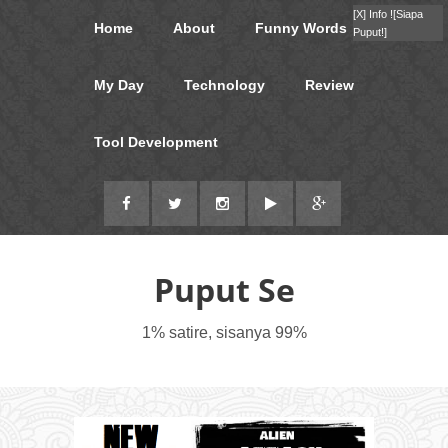
[X]
Info !
[Siapa
Home
About
Funny Words
Puput!]
My Day
Technology
Review
Tool Development
Puput Se
1% satire, sisanya 99%