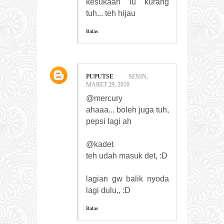
kesukaan lu kurang
tuh... teh hijau
Balas
PUPUTSE
SENIN,
MARET 29, 2010
@mercury
ahaaa... boleh juga tuh,
pepsi lagi ah
@kadet
teh udah masuk det, :D
lagian gw balik nyoda
lagi dulu,, :D
Balas