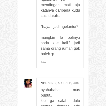
mendingan mati aja
katanya daripada kudu
cuci darah..
*hayah jadi ngelantur*
mungkin lo belinya
soda kue kali? jadi
sama orang rumah gak
boleh :p
Balas
NEE
SENIN, MARET 15, 2010
nyahahaha.. mas
puput..
klo ga salah, dulu