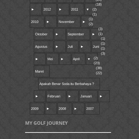
(18)
►
2012
►
2011
▼
(2)
(1)
(1)
2010
►
November
►
(2)
(3)
(1)
Oktober
►
September
►
(1)
(1)
Agustus
►
Juli
►
Juni
(1)
(3)
(2)
►
Mei
►
April
▼
(23)
(38)
Maret
(22)
Apakah Benar Soda itu Berbahaya ?
►
Februari
►
Januari
►
2009
►
2008
►
2007
MY GOLF JOURNEY