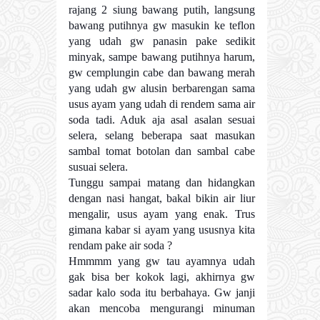
rajang 2 siung bawang putih, langsung
bawang putihnya gw masukin ke teflon
yang udah gw panasin pake sedikit
minyak, sampe bawang putihnya harum,
gw cemplungin cabe dan bawang merah
yang udah gw alusin berbarengan sama
usus ayam yang udah di rendem sama air
soda tadi. Aduk aja asal asalan sesuai
selera, selang beberapa saat masukan
sambal tomat botolan dan sambal cabe
susuai selera.
Tunggu sampai matang dan hidangkan
dengan nasi hangat, bakal bikin air liur
mengalir, usus ayam yang enak. Trus
gimana kabar si ayam yang ususnya kita
rendam pake air soda ?
Hmmmm yang gw tau ayamnya udah
gak bisa ber kokok lagi, akhirnya gw
sadar kalo soda itu berbahaya. Gw janji
akan mencoba mengurangi minuman