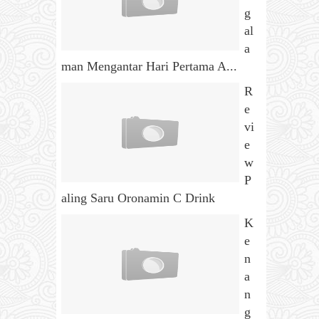
g
al
a
man Mengantar Hari Pertama A...
R
e
vi
e
w
P
aling Saru Oronamin C Drink
K
e
n
a
n
g