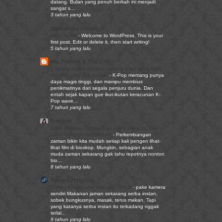
datang. Bulan yang penuh berkah ini menjadi
sangat s...
3 tahun yang lalu
Spread the Goods :)
Hello world!
-
Welcome to WordPress. This is your
first post. Edit or delete it, then start writing!
5 tahun yang lalu
Me, Friends & The City
3 Drama Korea (Drakor) tentang Chef yang wajib
ditonton pencinta kuliner.
-
K-Pop memang punya
daya magis tinggi, dan mampu membius
penikmatinya dari segala penjuru dunia. Dan
entah sejak kapan gue ikut-ikutan keracunan K-
Pop wave...
7 tahun yang lalu
Fredeva
Beda Bioskop Zaman Dulu dan Sekarang, Kini
Lebih Modern dan Mudah!
-
Perkembangan
zaman bikin kita mudah setiap kali pengen lihat-
lihat film di bioskop. Mungkin, sebagian anak
muda zaman sekarang gak tahu repotnya nonton
bio...
8 tahun yang lalu
Tukang Nguplug
Makan Enak Cuma Nasi dan OTAJI
-
pake kamera
sendiri Makanan jaman sekarang serba instan,
sobek bungkusnya, masak, terus makan. Tapi
yang katanya serba instan itu terkadang nggak
terlal...
9 tahun yang lalu