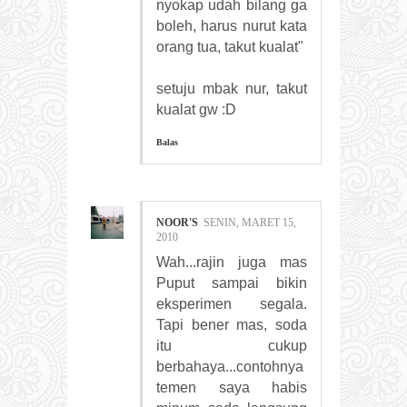
nyokap udah bilang ga
boleh, harus nurut kata
orang tua, takut kualat"
setuju mbak nur, takut
kualat gw :D
Balas
NOOR'S
SENIN, MARET 15,
2010
Wah...rajin juga mas
Puput sampai bikin
eksperimen segala.
Tapi bener mas, soda
itu cukup
berbahaya...contohnya
temen saya habis