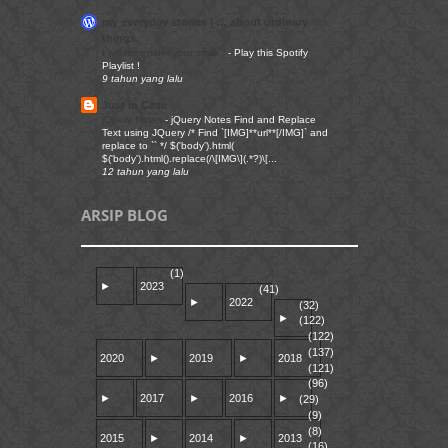
my everyday stories | … about ordinary
things.
I will remember your smile..
-
Play this Spotify
Playlist !
9 tahun yang lalu
Just in Case
jQuery Notes
-
jQuery Notes Find and Replace
Text using JQuery /* Find `[IMG]**url**[/IMG]` and
replace to `` */ $('body').html(
$('body').html().replace(/\[IMG\](.*?)\[...
12 tahun yang lalu
ARSIP BLOG
(1)
►
2023
(41)
►
2022
(32)
►
(122)
(122)
(137)
2020
►
2019
►
2018
(121)
(96)
►
2017
►
2016
►
(29)
(9)
(8)
2015
►
2014
►
2013
(16)