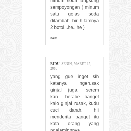
minum soda langsung
sempoyongan ( minum
satu gelas soda
ditambah bir hitamnya
2 botol...he...he )
Balas
RIDU
SENIN, MARET 15,
2010
yang gue inget sih
katanya ngerusak
ginjal juga.. serem
kan.. berabe banget
kalo ginjal rusak, kudu
cuci darah.. hii
menderita banget itu
kata orang yang
ngalaminnnya..