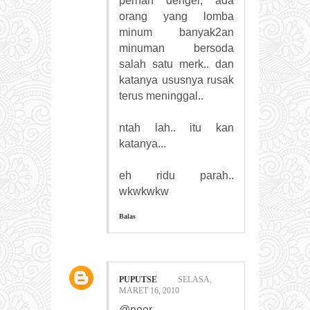
pernah denger, ada
orang yang lomba
minum banyak2an
minuman bersoda
salah satu merk.. dan
katanya ususnya rusak
terus meninggal..
ntah lah.. itu kan
katanya...
eh ridu parah..
wkwkwkw
Balas
PUPUTSE
SELASA,
MARET 16, 2010
@noor