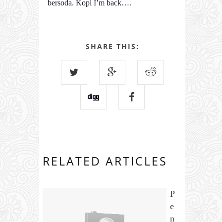
bersoda. Kopi I’m back….
SHARE THIS:
RELATED ARTICLES
P
e
n