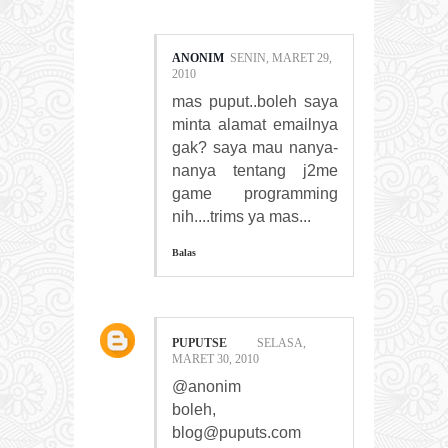
ANONIM
SENIN, MARET 29,
2010
mas puput..boleh saya
minta alamat emailnya
gak? saya mau nanya-
nanya tentang j2me
game programming
nih....trims ya mas...
Balas
PUPUTSE
SELASA,
MARET 30, 2010
@anonim
boleh,
blog@puputs.com