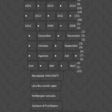
(9)
(8)
2015
►
2014
►
2013
(16)
(18)
►
2012
►
2011
►
(23)
(38)
(1)
2010
►
2009
▼
2008
(2)
(1)
(2)
►
Desember
►
November
(2)
(3)
►
Oktober
►
September
(4)
(6)
(7)
►
Agustus
►
Juli
►
(5)
(4)
Juni
►
Mei
▼
April
(1)
(22)
Mendadak INACRAFT
Lika liku musim ujian
Kehilangan sesuatu
Jackpot di FunStation