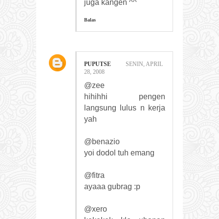
juga kangen ^^
Balas
PUPUTSE
SENIN, APRIL
28, 2008
@zee
hihihhi pengen
langsung lulus n kerja
yah
@benazio
yoi dodol tuh emang
@fitra
ayaaa gubrag :p
@xero