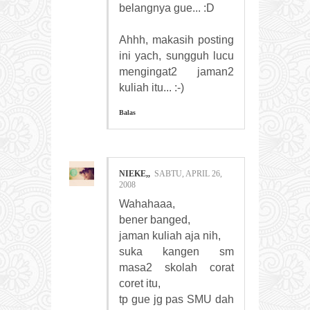
belangnya gue... :D
Ahhh, makasih posting
ini yach, sungguh lucu
mengingat2 jaman2
kuliah itu... :-)
Balas
NIEKE,,
SABTU, APRIL 26,
2008
Wahahaaa,
bener banged,
jaman kuliah aja nih,
suka kangen sm
masa2 skolah corat
coret itu,
tp gue jg pas SMU dah