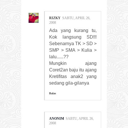
RIZKY
SABTU, APRIL 26,
2008
Ada yang kurang tu,
Kok langsung SD!!!
Sebenarnya TK > SD >
SMP > SMA > Kulia >
lalu......??
Mungkin ajang
Coret2an baju itu ajang
Kretifitas anak2 yang
sedang gila-gilanya
Balas
ANONIM
SABTU, APRIL 26,
2008