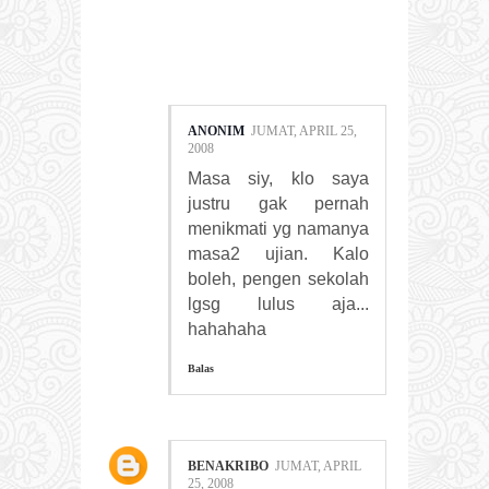
COMMENTS:
ANONIM
JUMAT, APRIL 25,
2008
Masa siy, klo saya
justru gak pernah
menikmati yg namanya
masa2 ujian. Kalo
boleh, pengen sekolah
lgsg lulus aja...
hahahaha
Balas
BENAKRIBO
JUMAT, APRIL
25, 2008