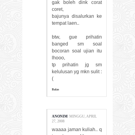
gak boleh dink corat
coret,
bajunya disalurkan ke
tempat laen..
btw, gue prihatin
banged sm soal
bocoran soal ujian itu
lhooo,
tp prihatin jg sm
kelulusan yg mkn sulit :
(
Balas
ANONIM
MINGGU, APRIL
27, 2008
waaaa jaman kuliah.. q