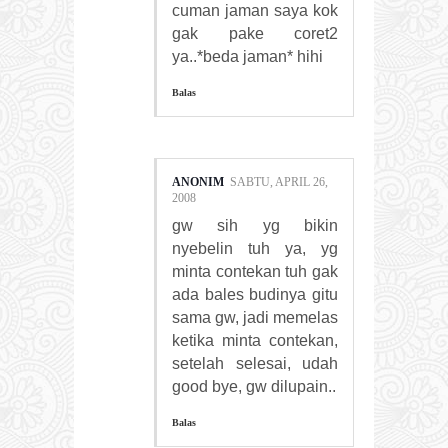
cuman jaman saya kok
gak pake coret2
ya..*beda jaman* hihi
Balas
ANONIM
SABTU, APRIL 26,
2008
gw sih yg bikin
nyebelin tuh ya, yg
minta contekan tuh gak
ada bales budinya gitu
sama gw, jadi memelas
ketika minta contekan,
setelah selesai, udah
good bye, gw dilupain..
Balas