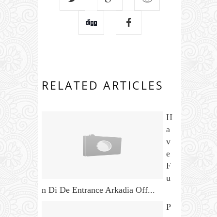
RELATED ARTICLES
H
a
v
e
F
u
n Di De Entrance Arkadia Off...
P