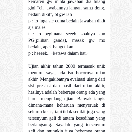
kemaren gw minta jawaban dia bilang
gini “eh jawabannya jangan sama dong,
bedain dikit”, bt gw lah
p : lo juga sie cuma bedain jawaban dikit
aja males
t : lo pegimana seeeh, soalnya kan
PG(pilihan ganda), masak gw mo
bedain, apek banget kan
p : heeeek.. –ketawa dalam hati-
Ujian akhir tahun 2000 termasuk unik
menurut saya, ada isu bocornya ujian
akhir. Mengakibatnya evaluasi ulang dari
sisi prestasi dan hasil dari ujian akhir,
hasilnya adalah beberapa orang ada yang
harus mengulang ujian. Banyak tangis
dimana-mana keharuan menyeruak di
seluruh kelas, tapi tidak sedikit juga yang
tersenyum geli di antara kesedihan yang
berlangsung. Sayalah yang tersenyum
geli dan mungkin juga beberapa orang