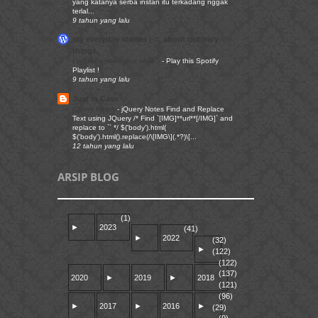
yang katanya serba instan itu terkadang nggak
terlal...
9 tahun yang lalu
my everyday stories | … about ordinary
things.
I will remember your smile..
-
Play this Spotify
Playlist !
9 tahun yang lalu
Just in Case
jQuery Notes
-
jQuery Notes Find and Replace
Text using JQuery /* Find `[IMG]**url**[/IMG]` and
replace to `` */ $('body').html(
$('body').html().replace(/\[IMG\](.*?)\[...
12 tahun yang lalu
ARSIP BLOG
(1)
►
2023
(41)
►
2022
(32)
►
(122)
(122)
(137)
2020
►
2019
►
2018
(121)
(96)
►
2017
►
2016
►
(29)