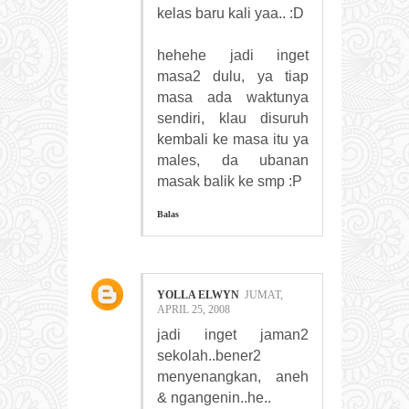
kelas baru kali yaa.. :D
hehehe jadi inget
masa2 dulu, ya tiap
masa ada waktunya
sendiri, klau disuruh
kembali ke masa itu ya
males, da ubanan
masak balik ke smp :P
Balas
YOLLA ELWYN
JUMAT,
APRIL 25, 2008
jadi inget jaman2
sekolah..bener2
menyenangkan, aneh
& ngangenin..he..