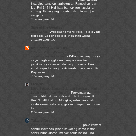
bisa dipertemukan lagi dengan Ramadhan dan
Idul Fitri 1444 H di kala banyak permasalahan
datang. Bulan yang penuh berkah ini menjadi
sangat s...
3 tahun yang lalu
Spread the Goods :)
Hello world!
-
Welcome to WordPress. This is your
first post. Edit or delete it, then start writing!
5 tahun yang lalu
Me, Friends & The City
3 Drama Korea (Drakor) tentang Chef yang wajib
ditonton pencinta kuliner.
-
K-Pop memang punya
daya magis tinggi, dan mampu membius
penikmatinya dari segala penjuru dunia. Dan
entah sejak kapan gue ikut-ikutan keracunan K-
Pop wave...
7 tahun yang lalu
Fredeva
Beda Bioskop Zaman Dulu dan Sekarang, Kini
Lebih Modern dan Mudah!
-
Perkembangan
zaman bikin kita mudah setiap kali pengen lihat-
lihat film di bioskop. Mungkin, sebagian anak
muda zaman sekarang gak tahu repotnya nonton
bio...
8 tahun yang lalu
Tukang Nguplug
Makan Enak Cuma Nasi dan OTAJI
-
pake kamera
sendiri Makanan jaman sekarang serba instan,
sobek bungkusnya, masak, terus makan. Tapi