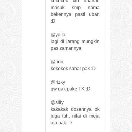
kekekek klo ubanan
masuk smp nama
bekennya pasti uban
:D
@yolla
lagi di larang mungkin
pas zamannya
@ridu
kekekek sabar pak :D
@rizky
gw gak pake TK :D
@silly
kakakak dosennya ok
juga tuh, nilai di meja
aja pak :D