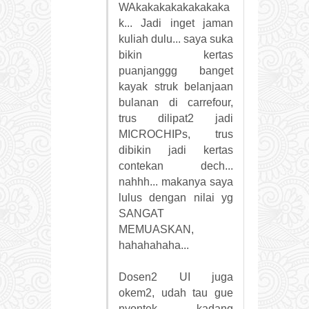
WAkakakakakakakaka
k... Jadi inget jaman
kuliah dulu... saya suka
bikin kertas
puanjanggg banget
kayak struk belanjaan
bulanan di carrefour,
trus dilipat2 jadi
MICROCHIPs, trus
dibikin jadi kertas
contekan dech...
nahhh... makanya saya
lulus dengan nilai yg
SANGAT
MEMUASKAN,
hahahahaha...
Dosen2 UI juga
okem2, udah tau gue
nyontek, kadang