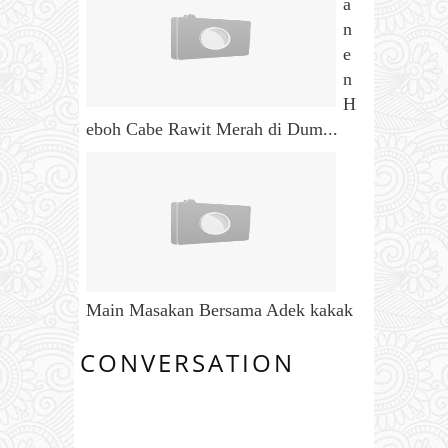
a
n
e
n
H
eboh Cabe Rawit Merah di Dum...
Main Masakan Bersama Adek kakak
CONVERSATION
13