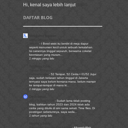
Hi, kenal saya lebih lanjut
disini
DAFTAR BLOG
Mengunci Ingatan
Menghabiskan Malam Bersama Kawan yang
Terluka
-
I Botol wiski itu berdiri di meja dapur
seperti monumen kecil untuk sebuah kekalahan.
Isi cairannya tinggal separuh, berwarna cokelat
keemasan yang muram...
1 minggu yang lalu
TehSusu.Com
Stasiun Palmerah: Gerbang Menuju Sebuah
Persimpangan
-
52 Tempat, 52 Cerita • 01/52 Jujur
saja, sudah belasan tahun tinggal di Jakarta
ternyata saya belum kemana-mana, belum mampir
ke tempat-tempat di mana ki...
1 minggu yang lalu
De Journal..
2024 Di Awal 2025
-
Sudah lama tidak posting
blog, bahkan tahun 2023 dan 2024 tidak ada
cerita yang ditulis di sini sama sekali. Time flies. Di
postingan sebelumnya, saya seda...
1 tahun yang lalu
Meutia's Diary
Ramadhan dan Idul Fitri 1444 H
-
Alhamdulillah