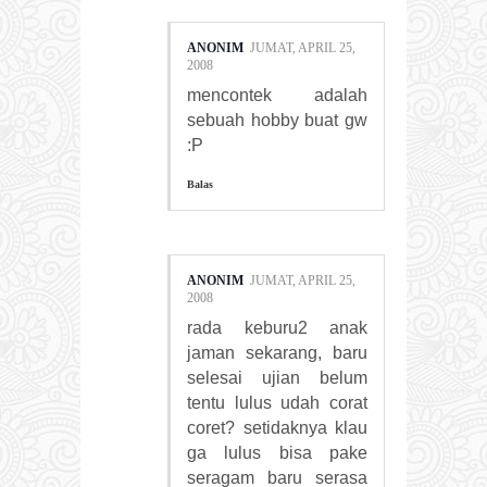
ANONIM
JUMAT, APRIL 25,
2008
mencontek adalah
sebuah hobby buat gw
:P
Balas
ANONIM
JUMAT, APRIL 25,
2008
rada keburu2 anak
jaman sekarang, baru
selesai ujian belum
tentu lulus udah corat
coret? setidaknya klau
ga lulus bisa pake
seragam baru serasa