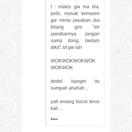
t : males gw ma dia,
pelit, masak kemaren
gw minta jawaban dia
bilang gini “eh
jawabannya jangan
sama dong, bedain
dikit”, bt gw lah
WOKWOKWOKWOK
WOKWOK
dodol banget itu
sumpah ahahah ..
yah emang bocor terus
kali ..
Balas