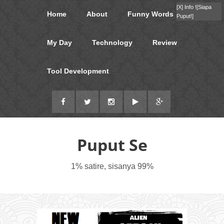
[X]
Info !
[Siapa
Home
About
Funny Words
Puput!]
My Day
Technology
Review
Tool Development
Puput Se
1% satire, sisanya 99%