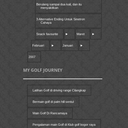
Berulang sampai dua kali, dan itu
menyakitkan
3 Alternative Ending Untuk Sinetron
Cahaya
Snack favourite
►
Maret
►
Februari
►
Januari
►
2007
MY GOLF JOURNEY
Latihan Golf di driving range Cilangkap
Bermain golf di palm hill sentul
Main Golf Di Rancamaya
Pengalaman main Golf di Klub golf bogor raya