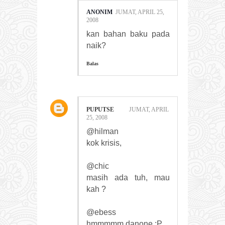
ANONIM
JUMAT, APRIL 25,
2008
kan bahan baku pada
naik?
Balas
PUPUTSE
JUMAT, APRIL
25, 2008
@hilman
kok krisis,
@chic
masih ada tuh, mau
kah ?
@ebess
hmmmmm danone :P