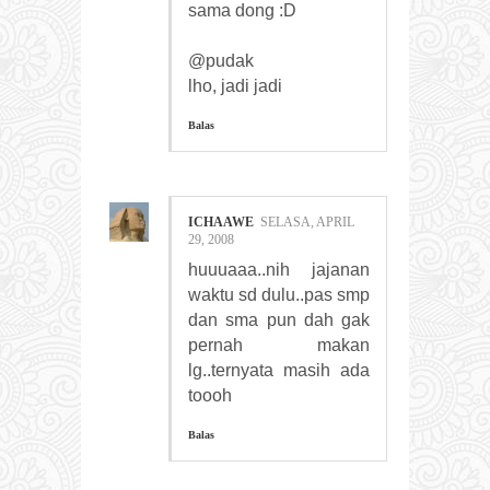
sama dong :D
@pudak
lho, jadi jadi
Balas
ICHAAWE
SELASA, APRIL
29, 2008
huuuaaa..nih jajanan
waktu sd dulu..pas smp
dan sma pun dah gak
pernah makan
lg..ternyata masih ada
toooh
Balas