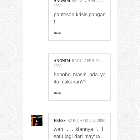
ANONIM
SELASA, APRIL 22,
2008
pantesan krisis pangan
!
Balas
ANONIM
RABU, APRIL 23,
2008
hohoho..masih ada ya
itu makanan??
Balas
EBESS
RABU, APRIL 23, 2008
wah . . . . iklannya . . . !
satu lagi dari may*ra . .