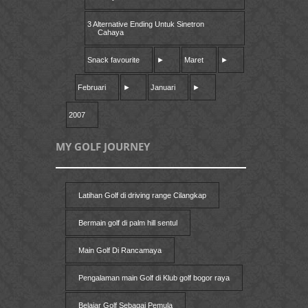
3 Alternative Ending Untuk Sinetron
Cahaya
Snack favourite
►
Maret
►
Februari
►
Januari
►
2007
MY GOLF JOURNEY
Latihan Golf di driving range Cilangkap
Bermain golf di palm hill sentul
Main Golf Di Rancamaya
Pengalaman main Golf di Klub golf bogor raya
Belajar Golf Sebagai Pemula