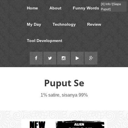
[X]
Info !
[Siapa
Home
About
Funny Words
Puput!]
My Day
Technology
Review
Tool Development
Puput Se
1% satire, sisanya 99%