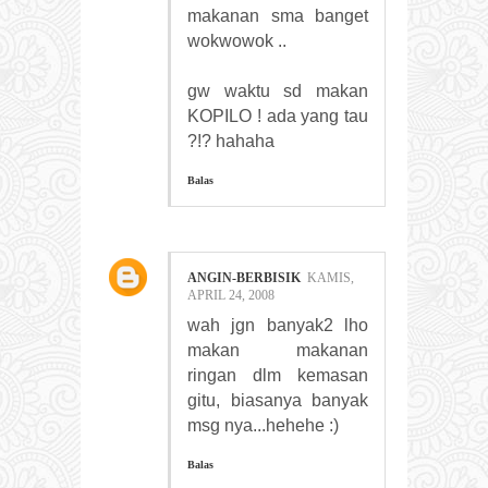
makanan sma banget
wokwowok ..
gw waktu sd makan
KOPILO ! ada yang tau
?!? hahaha
Balas
ANGIN-BERBISIK
KAMIS,
APRIL 24, 2008
wah jgn banyak2 lho
makan makanan
ringan dlm kemasan
gitu, biasanya banyak
msg nya...hehehe :)
Balas