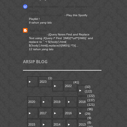
my everyday stories | … about ordinary
things.
I will remember your smile..
-
Play this Spotify
Playlist !
9 tahun yang lalu
Just in Case
jQuery Notes
-
jQuery Notes Find and Replace
Text using JQuery /* Find `[IMG]**url**[/IMG]` and
replace to `` */ $('body').html(
$('body').html().replace(/\[IMG\](.*?)\[...
12 tahun yang lalu
ARSIP BLOG
(1)
►
2023
(41)
►
2022
(32)
►
(122)
(122)
(137)
2020
►
2019
►
2018
(121)
(96)
►
2017
►
2016
►
(29)
(9)
(8)
2015
►
2014
►
2013
(16)