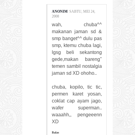
ANONIM
SABTU, MEI 24,
2008
wah, chuba^^
makanan jaman sd &
smp banget^^ dulu pas
smp, ktemu chuba lagi,
lgsg beli sekantong
gede,makan bareng"
temen sambil nostalgia
jaman sd XD ohoho..
chuba, kopilo, tic tic,
permen karet yosan,
coklat cap ayam jago,
wafer superman..
waaahh,, pengeeenn
XD
Balas