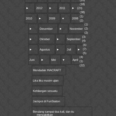
(18)
►
2012
►
2011
►
(23)
(38)
(1)
2010
►
2009
▼
2008
(2)
(1)
(2)
►
Desember
►
November
(2)
(3)
►
Oktober
►
September
(4)
(6)
(7)
►
Agustus
►
Juli
►
(5)
(4)
Juni
►
Mei
▼
April
(1)
(22)
Mendadak INACRAFT
Lika liku musim ujian
Kehilangan sesuatu
Jackpot di FunStation
Berulang sampai dua kali, dan itu
menyakitkan