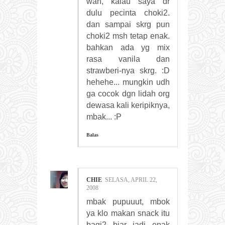
wah, kalau saya dr
dulu pecinta choki2.
dan sampai skrg pun
choki2 msh tetap enak.
bahkan ada yg mix
rasa vanila dan
strawberi-nya skrg. :D
hehehe... mungkin udh
ga cocok dgn lidah org
dewasa kali keripiknya,
mbak... :P
Balas
CHIE
SELASA, APRIL 22,
2008
mbak pupuuut, mbok
ya klo makan snack itu
bagi2 biar jadi enak