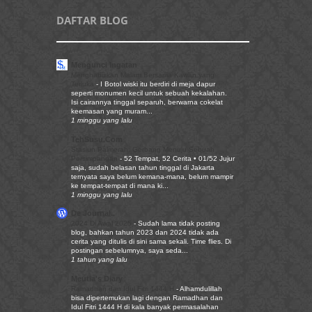
DAFTAR BLOG
Mengunci Ingatan
Menghabiskan Malam Bersama Kawan yang
Terluka
-
I Botol wiski itu berdiri di meja dapur
seperti monumen kecil untuk sebuah kekalahan.
Isi cairannya tinggal separuh, berwarna cokelat
keemasan yang muram...
1 minggu yang lalu
TehSusu.Com
Stasiun Palmerah: Gerbang Menuju Sebuah
Persimpangan
-
52 Tempat, 52 Cerita • 01/52 Jujur
saja, sudah belasan tahun tinggal di Jakarta
ternyata saya belum kemana-mana, belum mampir
ke tempat-tempat di mana ki...
1 minggu yang lalu
De Journal..
2024 Di Awal 2025
-
Sudah lama tidak posting
blog, bahkan tahun 2023 dan 2024 tidak ada
cerita yang ditulis di sini sama sekali. Time flies. Di
postingan sebelumnya, saya seda...
1 tahun yang lalu
Meutia's Diary
Ramadhan dan Idul Fitri 1444 H
-
Alhamdulillah
bisa dipertemukan lagi dengan Ramadhan dan
Idul Fitri 1444 H di kala banyak permasalahan