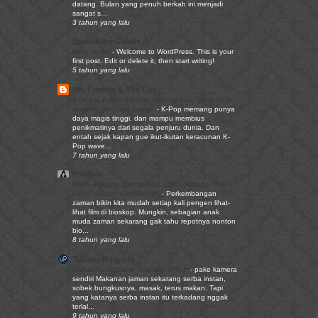
datang. Bulan yang penuh berkah ini menjadi
sangat s...
3 tahun yang lalu
Spread the Goods :)
Hello world!
-
Welcome to WordPress. This is your
first post. Edit or delete it, then start writing!
5 tahun yang lalu
Me, Friends & The City
3 Drama Korea (Drakor) tentang Chef yang wajib
ditonton pencinta kuliner.
-
K-Pop memang punya
daya magis tinggi, dan mampu membius
penikmatinya dari segala penjuru dunia. Dan
entah sejak kapan gue ikut-ikutan keracunan K-
Pop wave...
7 tahun yang lalu
Fredeva
Beda Bioskop Zaman Dulu dan Sekarang, Kini
Lebih Modern dan Mudah!
-
Perkembangan
zaman bikin kita mudah setiap kali pengen lihat-
lihat film di bioskop. Mungkin, sebagian anak
muda zaman sekarang gak tahu repotnya nonton
bio...
8 tahun yang lalu
Tukang Nguplug
Makan Enak Cuma Nasi dan OTAJI
-
pake kamera
sendiri Makanan jaman sekarang serba instan,
sobek bungkusnya, masak, terus makan. Tapi
yang katanya serba instan itu terkadang nggak
terlal...
9 tahun yang lalu