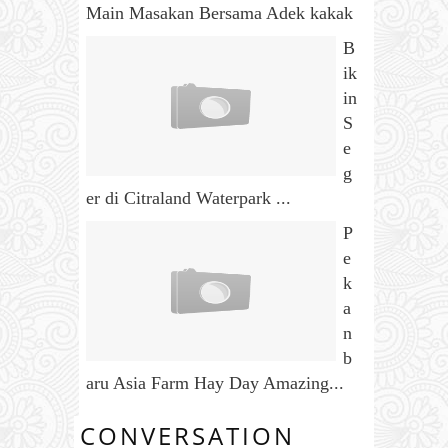
Main Masakan Bersama Adek kakak
B
ik
in
S
e
g
er di Citraland Waterpark ...
P
e
k
a
n
b
aru Asia Farm Hay Day Amazing...
CONVERSATION