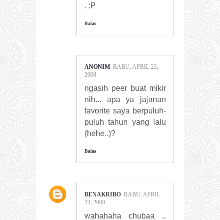
. :P
Balas
ANONIM
RABU, APRIL 23,
2008
ngasih peer buat mikir
nih... apa ya jajanan
favorite saya berpuluh-
puluh tahun yang lalu
(hehe..)?
Balas
BENAKRIBO
RABU, APRIL
23, 2008
wahahaha chubaa ..