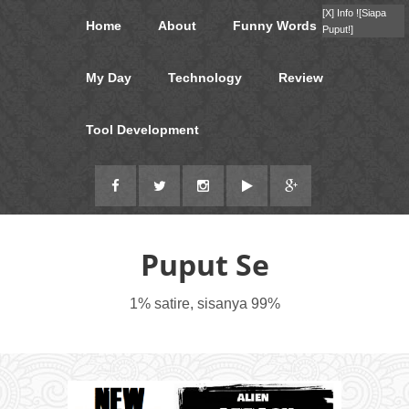
[X]
Info !
[Siapa
Home
About
Funny Words
Puput!]
My Day
Technology
Review
Tool Development
Puput Se
1% satire, sisanya 99%