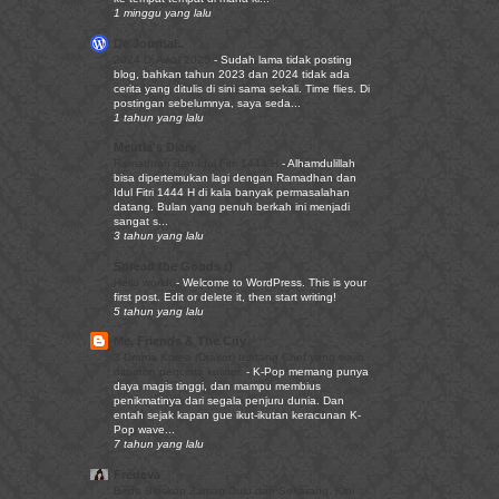
1 minggu yang lalu
De Journal..
2024 Di Awal 2025
-
Sudah lama tidak posting
blog, bahkan tahun 2023 dan 2024 tidak ada
cerita yang ditulis di sini sama sekali. Time flies. Di
postingan sebelumnya, saya seda...
1 tahun yang lalu
Meutia's Diary
Ramadhan dan Idul Fitri 1444 H
-
Alhamdulillah
bisa dipertemukan lagi dengan Ramadhan dan
Idul Fitri 1444 H di kala banyak permasalahan
datang. Bulan yang penuh berkah ini menjadi
sangat s...
3 tahun yang lalu
Spread the Goods :)
Hello world!
-
Welcome to WordPress. This is your
first post. Edit or delete it, then start writing!
5 tahun yang lalu
Me, Friends & The City
3 Drama Korea (Drakor) tentang Chef yang wajib
ditonton pencinta kuliner.
-
K-Pop memang punya
daya magis tinggi, dan mampu membius
penikmatinya dari segala penjuru dunia. Dan
entah sejak kapan gue ikut-ikutan keracunan K-
Pop wave...
7 tahun yang lalu
Fredeva
Beda Bioskop Zaman Dulu dan Sekarang, Kini