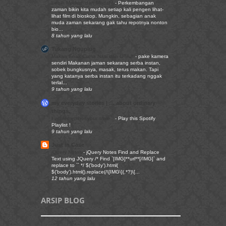
Lebih Modern dan Mudah!
-
Perkembangan
zaman bikin kita mudah setiap kali pengen lihat-
lihat film di bioskop. Mungkin, sebagian anak
muda zaman sekarang gak tahu repotnya nonton
bio...
8 tahun yang lalu
Tukang Nguplug
Makan Enak Cuma Nasi dan OTAJI
-
pake kamera
sendiri Makanan jaman sekarang serba instan,
sobek bungkusnya, masak, terus makan. Tapi
yang katanya serba instan itu terkadang nggak
terlal...
9 tahun yang lalu
my everyday stories | … about ordinary
things.
I will remember your smile..
-
Play this Spotify
Playlist !
9 tahun yang lalu
Just in Case
jQuery Notes
-
jQuery Notes Find and Replace
Text using JQuery /* Find `[IMG]**url**[/IMG]` and
replace to `` */ $('body').html(
$('body').html().replace(/\[IMG\](.*?)\[...
12 tahun yang lalu
ARSIP BLOG