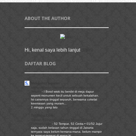
ABOUT THE AUTHOR
Hi, kenal saya lebih lanjut
disini
DAFTAR BLOG
Mengunci Ingatan
Menghabiskan Malam Bersama Kawan yang
Terluka
-
I Botol wiski itu berdiri di meja dapur
seperti monumen kecil untuk sebuah kekalahan.
Isi cairannya tinggal separuh, berwarna cokelat
keemasan yang muram...
1 minggu yang lalu
TehSusu.Com
Stasiun Palmerah: Gerbang Menuju Sebuah
Persimpangan
-
52 Tempat, 52 Cerita • 01/52 Jujur
saja, sudah belasan tahun tinggal di Jakarta
ternyata saya belum kemana-mana, belum mampir
ke tempat-tempat di mana ki...