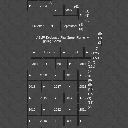
(1)
►
2023
(41)
▼
2022
(1)
►
(1)
(8)
(8)
Oktober
▼
September
(8)
(8)
ASMR Keyboard Play Street Fighter V
(7)
Fighting Game ...
(3
2)
►
Agustus
►
Juli
►
(122)
(122)
(137)
Juni
►
Mei
►
April
(121)
(96)
►
2020
►
2019
►
(29)
(9)
(8)
2018
►
2017
►
2016
(16)
(18)
►
2015
►
2014
►
(23)
(38)
(22)
2013
►
2012
►
2011
►
2010
►
2009
►