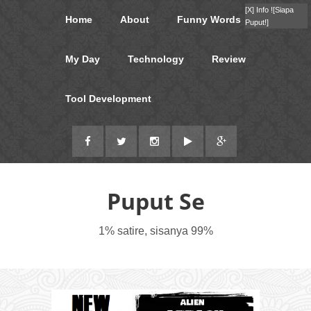
[X]
Info !
[Siapa
Home
About
Funny Words
Puput!]
My Day
Technology
Review
Tool Development
Puput Se
1% satire, sisanya 99%