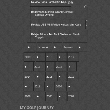
Review Saos Sambal Sri Raja
(38)
(2
Bagaimana Menjadi Orang Cerewet
Banyak Omong
2
Review USB Mini Fridge Kulkas Mini Kece
)
Belajar Minum Teh Tarik Walaupun Masih
Enggak
►
Februari
►
Januari
►
2019
►
2018
►
2017
►
2016
►
2015
►
2014
►
2013
►
2012
►
2011
►
2010
►
2009
►
2008
►
2007
MY GOLF JOURNEY