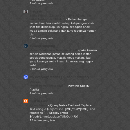
7 tahun yang lalu
Fredeva
Beda Bioskop Zaman Dulu dan Sekarang, Kini
Lebih Modern dan Mudah!
-
Perkembangan
zaman bikin kita mudah setiap kali pengen lihat-
lihat film di bioskop. Mungkin, sebagian anak
muda zaman sekarang gak tahu repotnya nonton
bio...
8 tahun yang lalu
Tukang Nguplug
Makan Enak Cuma Nasi dan OTAJI
-
pake kamera
sendiri Makanan jaman sekarang serba instan,
sobek bungkusnya, masak, terus makan. Tapi
yang katanya serba instan itu terkadang nggak
terlal...
9 tahun yang lalu
my everyday stories | … about ordinary
things.
I will remember your smile..
-
Play this Spotify
Playlist !
9 tahun yang lalu
Just in Case
jQuery Notes
-
jQuery Notes Find and Replace
Text using JQuery /* Find `[IMG]**url**[/IMG]` and
replace to `` */ $('body').html(
$('body').html().replace(/\[IMG\](.*?)\[...
12 tahun yang lalu