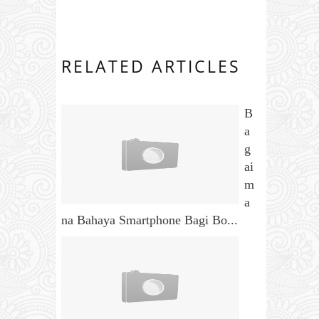
RELATED ARTICLES
B
a
g
ai
m
a
na Bahaya Smartphone Bagi Bo...