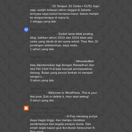
Stasiun Palmerah: Gerbang Menuju Sebuah
Persimpangan
-
52 Tempat, 52 Cerita • 01/52 Jujur
saja, sudah belasan tahun tinggal di Jakarta
ternyata saya belum kemana-mana, belum mampir
ke tempat-tempat di mana ki...
1 minggu yang lalu
De Journal..
2024 Di Awal 2025
-
Sudah lama tidak posting
blog, bahkan tahun 2023 dan 2024 tidak ada
cerita yang ditulis di sini sama sekali. Time flies. Di
postingan sebelumnya, saya seda...
1 tahun yang lalu
Meutia's Diary
Ramadhan dan Idul Fitri 1444 H
-
Alhamdulillah
bisa dipertemukan lagi dengan Ramadhan dan
Idul Fitri 1444 H di kala banyak permasalahan
datang. Bulan yang penuh berkah ini menjadi
sangat s...
3 tahun yang lalu
Spread the Goods :)
Hello world!
-
Welcome to WordPress. This is your
first post. Edit or delete it, then start writing!
5 tahun yang lalu
Me, Friends & The City
3 Drama Korea (Drakor) tentang Chef yang wajib
ditonton pencinta kuliner.
-
K-Pop memang punya
daya magis tinggi, dan mampu membius
penikmatinya dari segala penjuru dunia. Dan
entah sejak kapan gue ikut-ikutan keracunan K-
Pop wave...