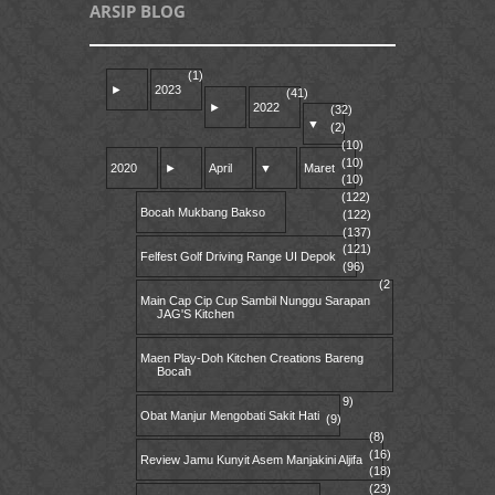
ARSIP BLOG
(1)
►
2023
(41)
►
2022
(32)
▼
(2)
(10)
(10)
2020
►
April
▼
Maret
(10)
(122)
Bocah Mukbang Bakso
(122)
(137)
(121)
Felfest Golf Driving Range UI Depok
(96)
(2
Main Cap Cip Cup Sambil Nunggu Sarapan
JAG'S Kitchen
Maen Play-Doh Kitchen Creations Bareng
Bocah
9)
Obat Manjur Mengobati Sakit Hati
(9)
(8)
(16)
Review Jamu Kunyit Asem Manjakini Aljifa
(18)
(23)