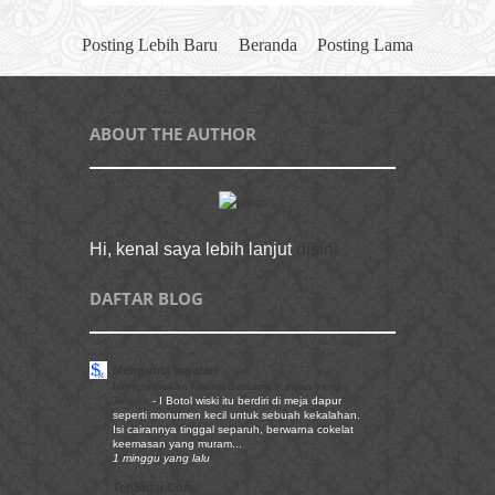
Posting Lebih Baru
Beranda
Posting Lama
ABOUT THE AUTHOR
Hi, kenal saya lebih lanjut
disini
DAFTAR BLOG
Mengunci Ingatan
Menghabiskan Malam Bersama Kawan yang
Terluka
-
I Botol wiski itu berdiri di meja dapur
seperti monumen kecil untuk sebuah kekalahan.
Isi cairannya tinggal separuh, berwarna cokelat
keemasan yang muram...
1 minggu yang lalu
TehSusu.Com