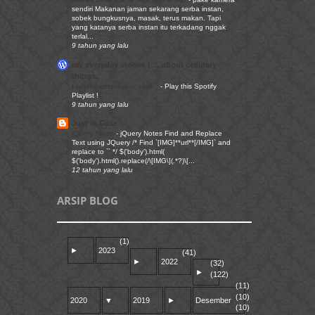
sendiri Makanan jaman sekarang serba instan,
sobek bungkusnya, masak, terus makan. Tapi
yang katanya serba instan itu terkadang nggak
terlal...
9 tahun yang lalu
my everyday stories | … about ordinary
things.
I will remember your smile..
-
Play this Spotify
Playlist !
9 tahun yang lalu
Just in Case
jQuery Notes
-
jQuery Notes Find and Replace
Text using JQuery /* Find `[IMG]**url**[/IMG]` and
replace to `` */ $('body').html(
$('body').html().replace(/\[IMG\](.*?)\[...
12 tahun yang lalu
ARSIP BLOG
(1)
►
2023
(41)
►
2022
(32)
►
(122)
(11)
(10)
2020
▼
2019
►
Desember
(10)