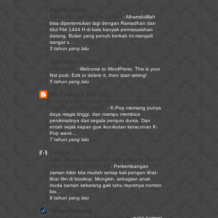
Meutia's Diary
Ramadhan dan Idul Fitri 1444 H
-
Alhamdulillah
bisa dipertemukan lagi dengan Ramadhan dan
Idul Fitri 1444 H di kala banyak permasalahan
datang. Bulan yang penuh berkah ini menjadi
sangat s...
3 tahun yang lalu
Spread the Goods :)
Hello world!
-
Welcome to WordPress. This is your
first post. Edit or delete it, then start writing!
5 tahun yang lalu
Me, Friends & The City
3 Drama Korea (Drakor) tentang Chef yang wajib
ditonton pencinta kuliner.
-
K-Pop memang punya
daya magis tinggi, dan mampu membius
penikmatinya dari segala penjuru dunia. Dan
entah sejak kapan gue ikut-ikutan keracunan K-
Pop wave...
7 tahun yang lalu
Fredeva
Beda Bioskop Zaman Dulu dan Sekarang, Kini
Lebih Modern dan Mudah!
-
Perkembangan
zaman bikin kita mudah setiap kali pengen lihat-
lihat film di bioskop. Mungkin, sebagian anak
muda zaman sekarang gak tahu repotnya nonton
bio...
8 tahun yang lalu
Tukang Nguplug
Makan Enak Cuma Nasi dan OTAJI
-
pake kamera