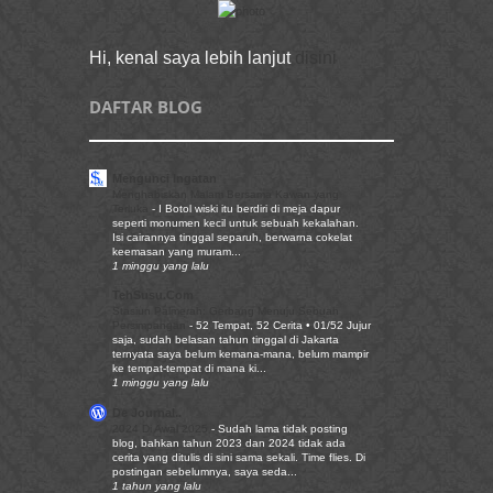
Hi, kenal saya lebih lanjut
disini
DAFTAR BLOG
Mengunci Ingatan
Menghabiskan Malam Bersama Kawan yang
Terluka
-
I Botol wiski itu berdiri di meja dapur
seperti monumen kecil untuk sebuah kekalahan.
Isi cairannya tinggal separuh, berwarna cokelat
keemasan yang muram...
1 minggu yang lalu
TehSusu.Com
Stasiun Palmerah: Gerbang Menuju Sebuah
Persimpangan
-
52 Tempat, 52 Cerita • 01/52 Jujur
saja, sudah belasan tahun tinggal di Jakarta
ternyata saya belum kemana-mana, belum mampir
ke tempat-tempat di mana ki...
1 minggu yang lalu
De Journal..
2024 Di Awal 2025
-
Sudah lama tidak posting
blog, bahkan tahun 2023 dan 2024 tidak ada
cerita yang ditulis di sini sama sekali. Time flies. Di
postingan sebelumnya, saya seda...
1 tahun yang lalu