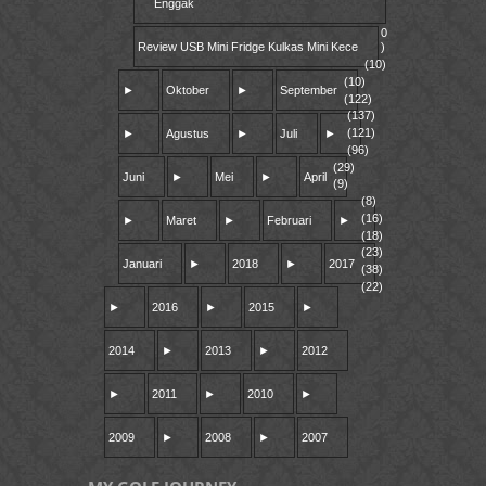
Enggak
0
Review USB Mini Fridge Kulkas Mini Kece
)
(10)
(10)
►
Oktober
►
September
(122)
(137)
(121)
►
Agustus
►
Juli
►
(96)
(29)
Juni
►
Mei
►
April
(9)
(8)
(16)
►
Maret
►
Februari
►
(18)
(23)
Januari
►
2018
►
2017
(38)
(22)
►
2016
►
2015
►
2014
►
2013
►
2012
►
2011
►
2010
►
2009
►
2008
►
2007