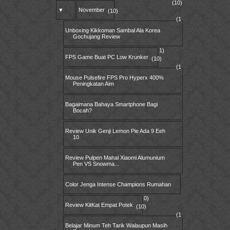
(10)
▼
November
(10)
(1
Unboxing Kikkoman Sambal Ala Korea
Gochujang Review
1)
FPS Game Buat PC Low Krunker
(10)
(1
Mouse Pulsefire FPS Pro Hyperx 400%
Peningkatan Aim
Bagaimana Bahaya Smartphone Bagi
Bocah?
Review Unik Genji Lemon Pie Ada 9 Eeh
10
Review Pulpen Mahal Xiaomi Alumunium
Pen VS Snowma...
Color Jenga Intense Champions Rumahan
0)
Review KitKat Empat Potek
(10)
(1
Belajar Minum Teh Tarik Walaupun Masih