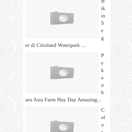
B
ik
in
S
e
g
er di Citraland Waterpark ...
P
e
k
a
n
b
aru Asia Farm Hay Day Amazing...
C
ol
o
r