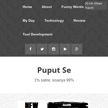
[X]
Info !
[Siapa
Home
About
Funny Words
Puput!]
My Day
Technology
Review
Tool Development
Puput Se
1% satire, sisanya 99%