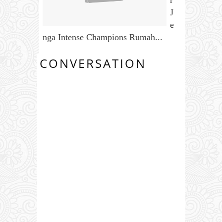
J
e
nga Intense Champions Rumah...
CONVERSATION
0 COMMENTS: