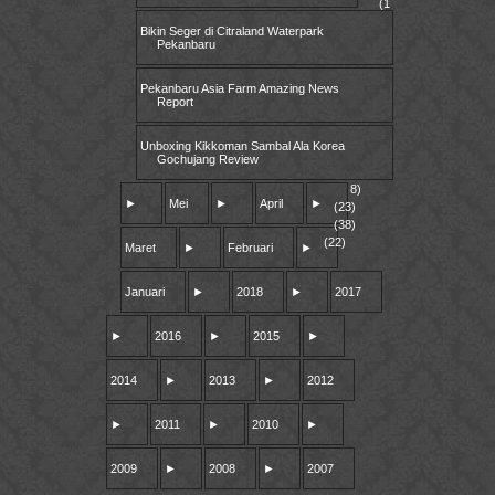
(1
Bikin Seger di Citraland Waterpark
Pekanbaru
Pekanbaru Asia Farm Amazing News
Report
Unboxing Kikkoman Sambal Ala Korea
Gochujang Review
8)
►
Mei
►
April
►
(23)
(38)
(22)
Maret
►
Februari
►
Januari
►
2018
►
2017
►
2016
►
2015
►
2014
►
2013
►
2012
►
2011
►
2010
►
2009
►
2008
►
2007