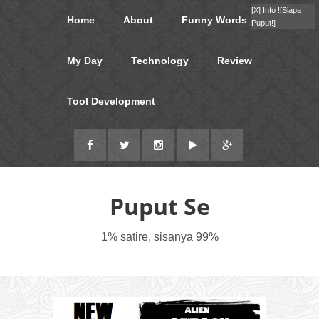
[X]
Info !
[Siapa
Home
About
Funny Words
Puput!]
My Day
Technology
Review
Tool Development
Puput Se
1% satire, sisanya 99%