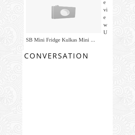
e
vi
e
w
U
SB Mini Fridge Kulkas Mini ...
CONVERSATION
0 COMMENTS: