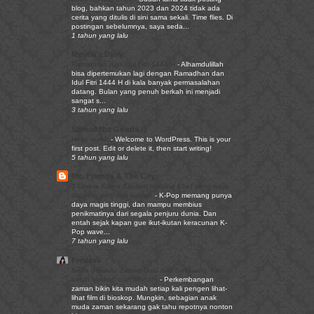
blog, bahkan tahun 2023 dan 2024 tidak ada
cerita yang ditulis di sini sama sekali. Time flies. Di
postingan sebelumnya, saya seda...
1 tahun yang lalu
Meutia's Diary
Ramadhan dan Idul Fitri 1444 H
-
Alhamdulillah
bisa dipertemukan lagi dengan Ramadhan dan
Idul Fitri 1444 H di kala banyak permasalahan
datang. Bulan yang penuh berkah ini menjadi
sangat s...
3 tahun yang lalu
Spread the Goods :)
Hello world!
-
Welcome to WordPress. This is your
first post. Edit or delete it, then start writing!
5 tahun yang lalu
Me, Friends & The City
3 Drama Korea (Drakor) tentang Chef yang wajib
ditonton pencinta kuliner.
-
K-Pop memang punya
daya magis tinggi, dan mampu membius
penikmatinya dari segala penjuru dunia. Dan
entah sejak kapan gue ikut-ikutan keracunan K-
Pop wave...
7 tahun yang lalu
Fredeva
Beda Bioskop Zaman Dulu dan Sekarang, Kini
Lebih Modern dan Mudah!
-
Perkembangan
zaman bikin kita mudah setiap kali pengen lihat-
lihat film di bioskop. Mungkin, sebagian anak
muda zaman sekarang gak tahu repotnya nonton