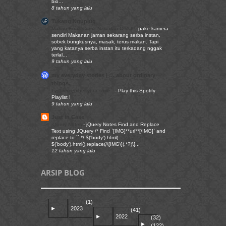
bio...
8 tahun yang lalu
Tukang Nguplug
Makan Enak Cuma Nasi dan OTAJI
-
pake kamera
sendiri Makanan jaman sekarang serba instan,
sobek bungkusnya, masak, terus makan. Tapi
yang katanya serba instan itu terkadang nggak
terlal...
9 tahun yang lalu
my everyday stories | … about ordinary
things.
I will remember your smile..
-
Play this Spotify
Playlist !
9 tahun yang lalu
Just in Case
jQuery Notes
-
jQuery Notes Find and Replace
Text using JQuery /* Find `[IMG]**url**[/IMG]` and
replace to `` */ $('body').html(
$('body').html().replace(/\[IMG\](.*?)\[...
12 tahun yang lalu
ARSIP BLOG
(1)
►
2023
(41)
►
2022
(32)
►
(122)