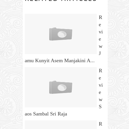
R
e
vi
e
w
J
amu Kunyit Asem Manjakini A...
R
e
vi
e
w
S
aos Sambal Sri Raja
R