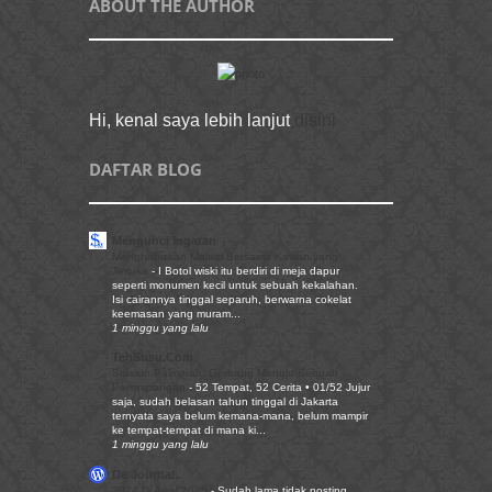
ABOUT THE AUTHOR
Hi, kenal saya lebih lanjut
disini
DAFTAR BLOG
Mengunci Ingatan
Menghabiskan Malam Bersama Kawan yang
Terluka
-
I Botol wiski itu berdiri di meja dapur
seperti monumen kecil untuk sebuah kekalahan.
Isi cairannya tinggal separuh, berwarna cokelat
keemasan yang muram...
1 minggu yang lalu
TehSusu.Com
Stasiun Palmerah: Gerbang Menuju Sebuah
Persimpangan
-
52 Tempat, 52 Cerita • 01/52 Jujur
saja, sudah belasan tahun tinggal di Jakarta
ternyata saya belum kemana-mana, belum mampir
ke tempat-tempat di mana ki...
1 minggu yang lalu
De Journal..
2024 Di Awal 2025
-
Sudah lama tidak posting