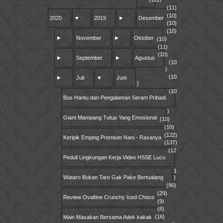
(11)
(10)
2020
▼
2019
►
Desember
(10)
(10)
►
November
►
Oktober
(10)
(11)
(10)
►
September
►
Agustus
(10
)
(10
►
Juli
▼
Juni
)
(10
Bus Hantu dan Pengalaman Seram Pribadi
)
Giant Mampang Tutup Yang Emosional
(10)
(10)
(122)
Keripik Emping Premium Nani - Rasanya
(137)
(12
Peduli Lingkungan Kerja Video HSSE Lucu
1
Wataro Bukan Taro Gak Pake Bertualang
)
(96)
(29)
Review Ovaltine Crunchy Iced Choco
(9)
(8)
(16)
Main Masakan Bersama Adek kakak