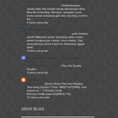
Beda Bioskop Zaman Dulu dan Sekarang, Kini
Lebih Modern dan Mudah!
-
Perkembangan
zaman bikin kita mudah setiap kali pengen lihat-
lihat film di bioskop. Mungkin, sebagian anak
muda zaman sekarang gak tahu repotnya nonton
bio...
8 tahun yang lalu
Tukang Nguplug
Makan Enak Cuma Nasi dan OTAJI
-
pake kamera
sendiri Makanan jaman sekarang serba instan,
sobek bungkusnya, masak, terus makan. Tapi
yang katanya serba instan itu terkadang nggak
terlal...
9 tahun yang lalu
my everyday stories | … about ordinary
things.
I will remember your smile..
-
Play this Spotify
Playlist !
9 tahun yang lalu
Just in Case
jQuery Notes
-
jQuery Notes Find and Replace
Text using JQuery /* Find `[IMG]**url**[/IMG]` and
replace to `` */ $('body').html(
$('body').html().replace(/\[IMG\](.*?)\[...
12 tahun yang lalu
ARSIP BLOG