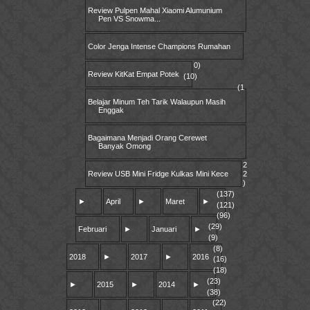
Review Pulpen Mahal Xiaomi Alumunium
Pen VS Snowma...
Color Jenga Intense Champions Rumahan
0)
Review KitKat Empat Potek
(10)
(1
Belajar Minum Teh Tarik Walaupun Masih
Enggak
Bagaimana Menjadi Orang Cerewet
Banyak Omong
2
Review USB Mini Fridge Kulkas Mini Kece
2
)
(137)
►
April
►
Maret
►
(121)
(96)
(29)
Februari
►
Januari
►
(9)
(8)
2018
►
2017
►
2016
(16)
(18)
(23)
►
2015
►
2014
►
(38)
(22)