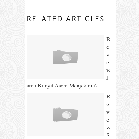
RELATED ARTICLES
R
e
vi
e
w
J
amu Kunyit Asem Manjakini A...
R
e
vi
e
w
S