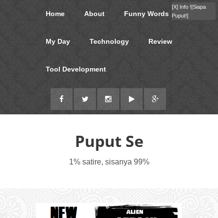
[X]
Info !
[Siapa
Home
About
Funny Words
Puput!]
My Day
Technology
Review
Tool Development
Puput Se
1% satire, sisanya 99%