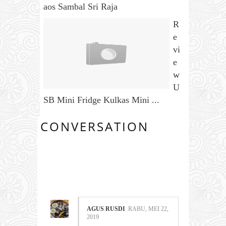
aos Sambal Sri Raja
R
e
vi
e
w
U
SB Mini Fridge Kulkas Mini ...
CONVERSATION
1 COMMENTS:
AGUS RUSDI
RABU, MEI 22,
2019