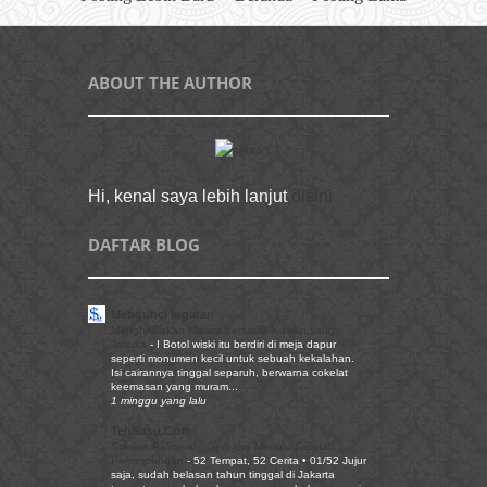
ABOUT THE AUTHOR
Hi, kenal saya lebih lanjut
disini
DAFTAR BLOG
Mengunci Ingatan
Menghabiskan Malam Bersama Kawan yang
Terluka
-
I Botol wiski itu berdiri di meja dapur
seperti monumen kecil untuk sebuah kekalahan.
Isi cairannya tinggal separuh, berwarna cokelat
keemasan yang muram...
1 minggu yang lalu
TehSusu.Com
Stasiun Palmerah: Gerbang Menuju Sebuah
Persimpangan
-
52 Tempat, 52 Cerita • 01/52 Jujur
saja, sudah belasan tahun tinggal di Jakarta