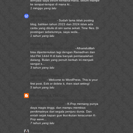
ternyata saya belum kemana-mana, belum mampir
ke tempat-tempat di mana ki...
1 minggu yang lalu
De Journal..
2024 Di Awal 2025
-
Sudah lama tidak posting
blog, bahkan tahun 2023 dan 2024 tidak ada
cerita yang ditulis di sini sama sekali. Time flies. Di
postingan sebelumnya, saya seda...
1 tahun yang lalu
Meutia's Diary
Ramadhan dan Idul Fitri 1444 H
-
Alhamdulillah
bisa dipertemukan lagi dengan Ramadhan dan
Idul Fitri 1444 H di kala banyak permasalahan
datang. Bulan yang penuh berkah ini menjadi
sangat s...
3 tahun yang lalu
Spread the Goods :)
Hello world!
-
Welcome to WordPress. This is your
first post. Edit or delete it, then start writing!
5 tahun yang lalu
Me, Friends & The City
3 Drama Korea (Drakor) tentang Chef yang wajib
ditonton pencinta kuliner.
-
K-Pop memang punya
daya magis tinggi, dan mampu membius
penikmatinya dari segala penjuru dunia. Dan
entah sejak kapan gue ikut-ikutan keracunan K-
Pop wave...
7 tahun yang lalu
Fredeva