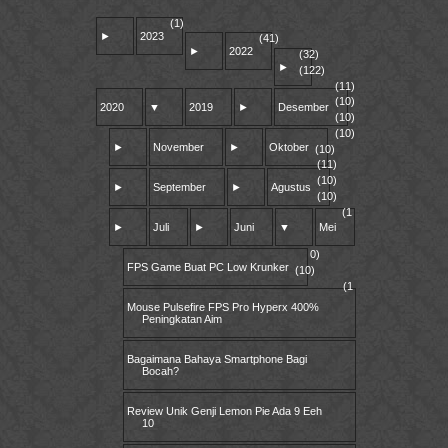
(1)
►
2023
(41)
►
2022
(32)
►
(122)
(11)
(10)
2020
▼
2019
►
Desember
(10)
(10)
►
November
►
Oktober
(10)
(11)
(10)
►
September
►
Agustus
(10)
(1
►
Juli
►
Juni
▼
Mei
0)
FPS Game Buat PC Low Krunker
(10)
(1
Mouse Pulsefire FPS Pro Hyperx 400%
Peningkatan Aim
Bagaimana Bahaya Smartphone Bagi
Bocah?
Review Unik Genji Lemon Pie Ada 9 Eeh
10