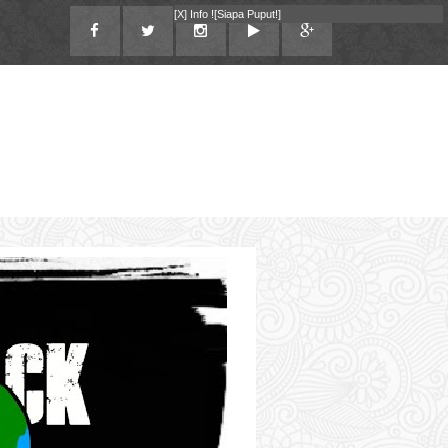
[X]
Info !
[Siapa Puput!]