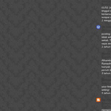
Stasiun
Persim
01/52 J
tinggal 
kemana-
tempat d
1 mingg
De Jour
2024 Di
posting
tidak ad
sekali. 
saya sed
1 tahun 
Meutia'
Ramadha
Alhamdu
Ramadhan
banyak 
penuh be
3 tahun 
Spread
Hello wo
your firs
writing!
5 tahun 
Me, Fri
3 Drama
wajib di
memang 