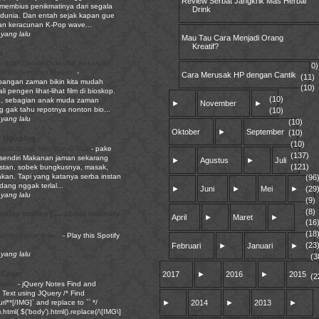
Review Serbat Jangkrik Mas Herbal
embius penikmatinya dari segala
Drink
 dunia. Dan entah sejak kapan gue
tan keracunan K-Pop wave...
yang lalu
Mau Tau Cara Menjadi Orang
Kreatif?
a
oskop Zaman Dulu dan Sekarang,
0)
bih Modern dan Mudah!
-
Cara Merusak HP dengan Cantik
(11)
angan zaman bikin kita mudah
(10)
li pengen lihat-lihat film di bioskop.
(10)
, sebagian anak muda zaman
►
November
►
g gak tahu repotnya nonton bio...
(10)
yang lalu
(10)
Oktober
►
September
(10)
 Nguplug
(10)
Enak Cuma Nasi dan OTAJI
-
pake
(137)
sendiri Makanan jaman sekarang
►
Agustus
►
Juli
(121)
nstan, sobek bungkusnya, masak,
akan. Tapi yang katanya serba instan
(96
adang nggak terlal...
►
Juni
►
Mei
►
(29
yang lalu
(9)
(8)
yday stories | … about ordinary
April
►
Maret
►
(16
(18
emember your smile..
-
Play this Spotify
(23
Februari
►
Januari
►
yang lalu
(3
 Case
2017
►
2016
►
2015
(2
Notes
-
jQuery Notes Find and
Text using JQuery /* Find
rl**[/IMG]` and replace to `` */
►
2014
►
2013
►
.html( $('body').html().replace(/\[IMG\]