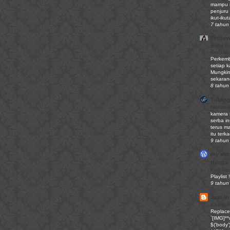
mampu m
penjuru
ikut-iku
7 tahun 
Fredev
Beda Bi
Kini Le
Perkemb
setiap ka
Mungkin
sekaran
8 tahun 
Tukang
Makan 
kamera 
serba i
terus m
itu terk
9 tahun 
my ever
things.
I will r
Playlist !
9 tahun 
Just in
jQuery 
Replace 
`[IMG]**u
$('body')