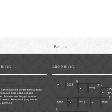
Beranda
 BLOG
ARSIP BLOG
(1)
ci Ingatan
►
2023
(41)
biskan Malam Bersama Kawan yang
►
2022
(32)
-
I Botol wiski itu berdiri di meja dapur
►
(122
 monumen kecil untuk sebuah
n. Isi cairannya tinggal separuh,
(1
a cokelat keemasan yang muram...
2020
►
2019
▼
2018
u yang lalu
2)
su.Com