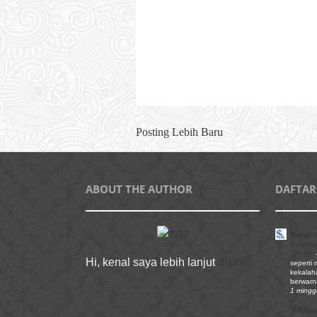
Posting Lebih Baru
ABOUT THE AUTHOR
DAFTAR
Mengun
Mengha
Terluka
Hi, kenal saya lebih lanjut
disini
seperti
kekalaha
berwarn
1 mingg
TehSu