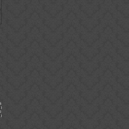
)
)
)
)
)
8
)
2
)