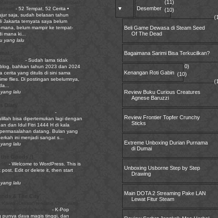
(11)
 Palmerah: Gerbang Menuju Sebuah
▼
Desember
pangan
-
52 Tempat, 52 Cerita •
(10)
ujur saja, sudah belasan tahun
(
di Jakarta ternyata saya belum
mana, belum mampir ke tempat-
Beli Game Dewasa di Steam Seed
Of The Dead
i mana ki...
u yang lalu
Bagaimana Sarimi Bisa Terkucilkan?
nal..
 Awal 2025
-
Sudah lama tidak
0)
 blog, bahkan tahun 2023 dan 2024
Kenangan Roti Gabin
a cerita yang ditulis di sini sama
(10)
Time flies. Di postingan sebelumnya,
(
a...
Review Buku Curious Creatures
yang lalu
Agnese Baruzzi
s Diary
n dan Idul Fitri 1444 H
-
Review Frontier Topfer Crunchy
lillah bisa dipertemukan lagi dengan
Sticks
 dan Idul Fitri 1444 H di kala
permasalahan datang. Bulan yang
rkah ini menjadi sangat s...
Extreme Unboxing Durian Purnama
yang lalu
di Dumai
 the Goods :)
rld!
-
Welcome to WordPress. This is
Unboxing Usborne Step by Step
t post. Edit or delete it, then start
Drawing
yang lalu
Main DOTA 2 Streaming Pake LAN
ends & The City
Lewat Fitur Steam
 Korea (Drakor) tentang Chef yang
tonton pencinta kuliner.
-
K-Pop
punya daya magis tinggi, dan