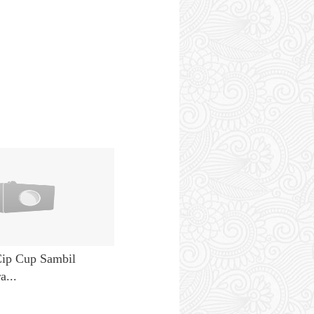
ip Cup Sambil
a...