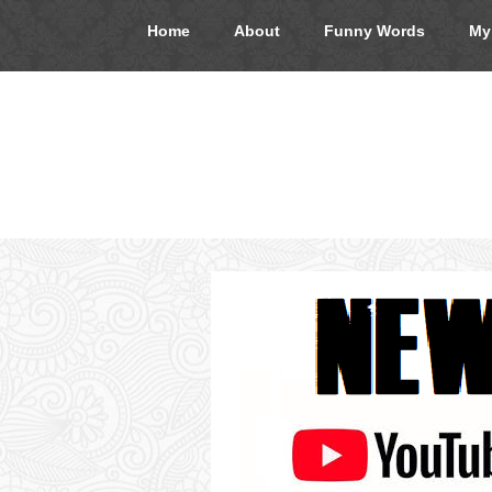
Home
About
Funny Words
My