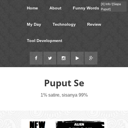
[X]
Info !
[Siapa
Home
About
Funny Words
Puput!]
My Day
Technology
Review
Tool Development
Puput Se
1% satire, sisanya 99%