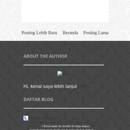
Posting Lebih Baru
Beranda
Posting Lama
ABOUT THE AUTHOR
Hi, kenal saya lebih lanjut
disini
DAFTAR BLOG
Mengunci Ingatan
Menghabiskan Malam Bersama Kawan yang
Terluka
-
I Botol wiski itu berdiri di meja dapur
seperti monumen kecil untuk sebuah kekalahan.