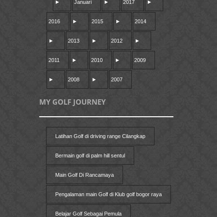
►
Januari
►
2017
►
2016
►
2015
►
2014
►
2013
►
2012
►
2011
►
2010
►
2009
►
2008
►
2007
MY GOLF JOURNEY
Latihan Golf di driving range Cilangkap
Bermain golf di palm hill sentul
Main Golf Di Rancamaya
Pengalaman main Golf di Klub golf bogor raya
Belajar Golf Sebagai Pemula