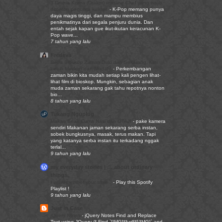
3 Drama Korea (Drakor) tentang Chef yang wajib
ditonton pencinta kuliner.
-
K-Pop memang punya
daya magis tinggi, dan mampu membius
penikmatinya dari segala penjuru dunia. Dan
entah sejak kapan gue ikut-ikutan keracunan K-
Pop wave...
7 tahun yang lalu
Fredeva
Beda Bioskop Zaman Dulu dan Sekarang, Kini
Lebih Modern dan Mudah!
-
Perkembangan
zaman bikin kita mudah setiap kali pengen lihat-
lihat film di bioskop. Mungkin, sebagian anak
muda zaman sekarang gak tahu repotnya nonton
bio...
8 tahun yang lalu
Tukang Nguplug
Makan Enak Cuma Nasi dan OTAJI
-
pake kamera
sendiri Makanan jaman sekarang serba instan,
sobek bungkusnya, masak, terus makan. Tapi
yang katanya serba instan itu terkadang nggak
terlal...
9 tahun yang lalu
my everyday stories | … about ordinary
things.
I will remember your smile..
-
Play this Spotify
Playlist !
9 tahun yang lalu
Just in Case
jQuery Notes
-
jQuery Notes Find and Replace
Text using JQuery /* Find `[IMG]**url**[/IMG]` and