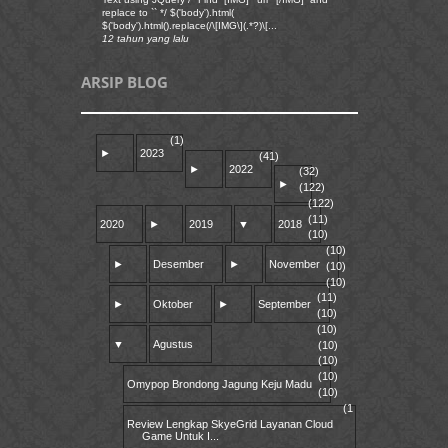
replace to `` */ $('body').html(
$('body').html().replace(/\[IMG\](.*?)\[...
12 tahun yang lalu
ARSIP BLOG
(1)
►
2023
(41)
►
2022
(32)
►
(122)
(122)
(11)
2020
►
2019
▼
2018
(10)
(10)
►
Desember
►
November
(10)
(10)
(11)
►
Oktober
►
September
(10)
(10)
▼
Agustus
(10)
(10)
(10)
Omypop Brondong Jagung Keju Madu
(10)
(1
Review Lengkap SkyeGrid Layanan Cloud
Game Untuk I...