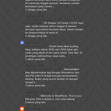
Isi cairannya tinggal separuh, berwarna cokelat
keemasan yang muram...
1 minggu yang lalu
TehSusu.Com
Stasiun Palmerah: Gerbang Menuju Sebuah
Persimpangan
-
52 Tempat, 52 Cerita • 01/52 Jujur
saja, sudah belasan tahun tinggal di Jakarta
ternyata saya belum kemana-mana, belum mampir
ke tempat-tempat di mana ki...
2 minggu yang lalu
De Journal..
2024 Di Awal 2025
-
Sudah lama tidak posting
blog, bahkan tahun 2023 dan 2024 tidak ada
cerita yang ditulis di sini sama sekali. Time flies. Di
postingan sebelumnya, saya seda...
1 tahun yang lalu
Meutia's Diary
Ramadhan dan Idul Fitri 1444 H
-
Alhamdulillah
bisa dipertemukan lagi dengan Ramadhan dan
Idul Fitri 1444 H di kala banyak permasalahan
datang. Bulan yang penuh berkah ini menjadi
sangat s...
3 tahun yang lalu
Spread the Goods :)
Hello world!
-
Welcome to WordPress. This is your
first post. Edit or delete it, then start writing!
5 tahun yang lalu
Me, Friends & The City