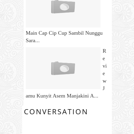
Main Cap Cip Cup Sambil Nunggu
Sara...
R
e
vi
e
w
J
amu Kunyit Asem Manjakini A...
CONVERSATION