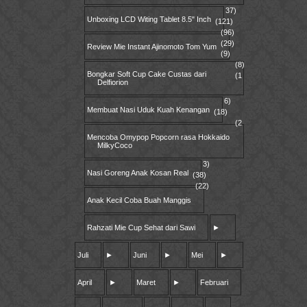
37)
Unboxing LCD Witing Tablet 8.5" Inch
(121)
(96)
(29)
Review Mie Instant Ajinomoto Tom Yum
(9)
(8)
Bongkar Soft Cup Cake Custas dari
(1
Delfiorion
6)
Membuat Nasi Uduk Kuah Kenangan
(18)
(2
Mencoba Omypop Popcorn rasa Hokkaido
MilkyCoco
3)
Nasi Goreng Anak Kosan Real
(38)
(22)
Anak Kecil Coba Buah Manggis
Rahzati Mie Cup Sehat dari Sawi
►
Juli
►
Juni
►
Mei
►
April
►
Maret
►
Februari