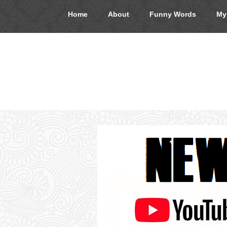
Home
About
Funny Words
My