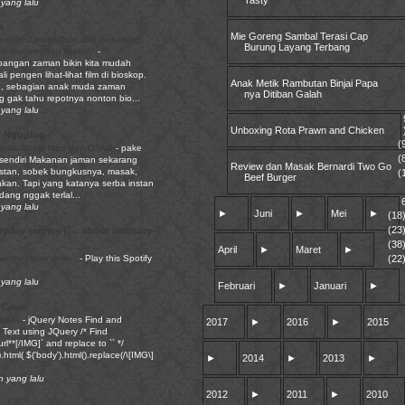
yang lalu
a
Mie Goreng Sambal Terasi Cap
oskop Zaman Dulu dan Sekarang,
Burung Layang Terbang
bih Modern dan Mudah!
-
angan zaman bikin kita mudah
li pengen lihat-lihat film di bioskop.
Anak Metik Rambutan Binjai Papa
, sebagian anak muda zaman
nya Ditiban Galah
g gak tahu repotnya nonton bio...
yang lalu
Unboxing Rota Prawn and Chicken
 Nguplug
(
Enak Cuma Nasi dan OTAJI
-
pake
(
sendiri Makanan jaman sekarang
Review dan Masak Bernardi Two Go
nstan, sobek bungkusnya, masak,
(
Beef Burger
akan. Tapi yang katanya serba instan
adang nggak terlal...
yang lalu
►
Juni
►
Mei
►
(18
(23
yday stories | … about ordinary
(38
April
►
Maret
►
(22
emember your smile..
-
Play this Spotify
yang lalu
Februari
►
Januari
►
 Case
Notes
-
jQuery Notes Find and
2017
►
2016
►
2015
Text using JQuery /* Find
rl**[/IMG]` and replace to `` */
.html( $('body').html().replace(/\[IMG\]
►
2014
►
2013
►
n yang lalu
2012
►
2011
►
2010