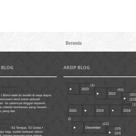
Beranda
 BLOG
ARSIP BLOG
(1)
ci Ingatan
►
2023
(41)
biskan Malam Bersama Kawan yang
►
2022
(32)
-
I Botol wiski itu berdiri di meja dapur
►
(122
 monumen kecil untuk sebuah
n. Isi cairannya tinggal separuh,
(1
a cokelat keemasan yang muram...
2020
►
2019
▼
2018
u yang lalu
2)
su.Com
(11)
 Palmerah: Gerbang Menuju Sebuah
►
Desember
pangan
-
52 Tempat, 52 Cerita •
(10)
ujur saja, sudah belasan tahun
►
(10)
di Jakarta ternyata saya belum