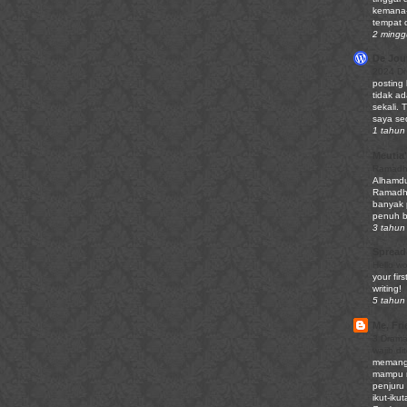
kemana-
tempat d
2 mingg
De Jour
2024 Di
posting
tidak ad
sekali. 
saya sed
1 tahun 
Meutia'
Ramadha
Alhamdu
Ramadhan
banyak 
penuh be
3 tahun 
Spread
Hello wo
your firs
writing!
5 tahun 
Me, Fri
3 Drama
wajib di
memang 
mampu m
penjuru
ikut-iku