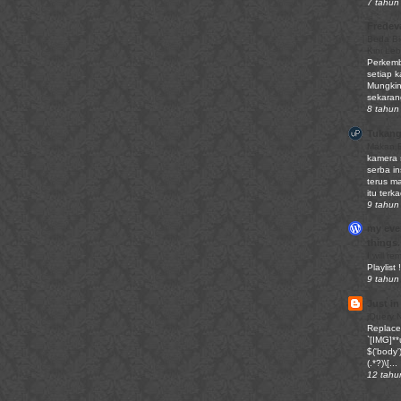
7 tahun 
Fredev
Beda Bi
Kini Le
Perkemb
setiap ka
Mungkin
sekaran
8 tahun 
Tukang
Makan 
kamera 
serba i
terus m
itu terk
9 tahun 
my ever
things.
I will r
Playlist !
9 tahun 
Just in
jQuery 
Replace 
`[IMG]**u
$('body')
(.*?)\[...
12 tahu