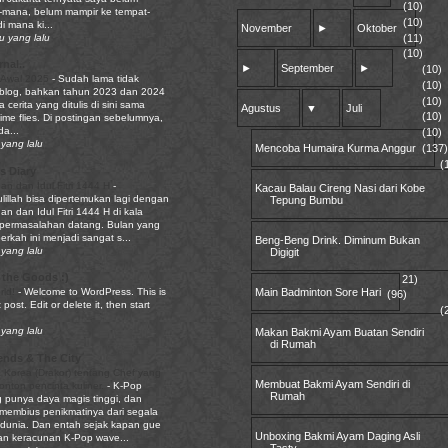
(10)
mana, belum mampir ke tempat-
(10)
i mana ki...
November
►
Oktober
(11)
u yang lalu
(10)
nal..
►
September
►
(10)
 Awal 2025
-
Sudah lama tidak
(10)
 blog, bahkan tahun 2023 dan 2024
(10)
a cerita yang ditulis di sini sama
Agustus
▼
Juli
(10)
Time flies. Di postingan sebelumnya,
a...
(10)
yang lalu
Mencoba Humaira Kurma Anggur
(137
(
s Diary
n dan Idul Fitri 1444 H
-
Kacau Balau Cireng Nasi dari Kobe
lillah bisa dipertemukan lagi dengan
Tepung Bumbu
 dan Idul Fitri 1444 H di kala
permasalahan datang. Bulan yang
rkah ini menjadi sangat s...
Beng-Beng Drink. Diminum Bukan
yang lalu
Digigit
 the Goods :)
21)
Main Badminton Sore Hari
rld!
-
Welcome to WordPress. This is
(96)
t post. Edit or delete it, then start
(
yang lalu
Makan Bakmi Ayam Buatan Sendiri
di Rumah
ends & The City
 Korea (Drakor) tentang Chef yang
Membuat Bakmi Ayam Sendiri di
tonton pencinta kuliner.
-
K-Pop
Rumah
punya daya magis tinggi, dan
embius penikmatinya dari segala
 dunia. Dan entah sejak kapan gue
Unboxing Bakmi Ayam Daging Asli
tan keracunan K-Pop wave...
Tasty