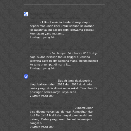
Mengunci Ingatan
Menghabiskan Malam Bersama Kawan yang
Terluka
-
I Botol wiski itu berdiri di meja dapur
seperti monumen kecil untuk sebuah kekalahan.
Isi cairannya tinggal separuh, berwarna cokelat
keemasan yang muram...
1 minggu yang lalu
TehSusu.Com
Stasiun Palmerah: Gerbang Menuju Sebuah
Persimpangan
-
52 Tempat, 52 Cerita • 01/52 Jujur
saja, sudah belasan tahun tinggal di Jakarta
ternyata saya belum kemana-mana, belum mampir
ke tempat-tempat di mana ki...
2 minggu yang lalu
De Journal..
2024 Di Awal 2025
-
Sudah lama tidak posting
blog, bahkan tahun 2023 dan 2024 tidak ada
cerita yang ditulis di sini sama sekali. Time flies. Di
postingan sebelumnya, saya seda...
1 tahun yang lalu
Meutia's Diary
Ramadhan dan Idul Fitri 1444 H
-
Alhamdulillah
bisa dipertemukan lagi dengan Ramadhan dan
Idul Fitri 1444 H di kala banyak permasalahan
datang. Bulan yang penuh berkah ini menjadi
sangat s...
3 tahun yang lalu