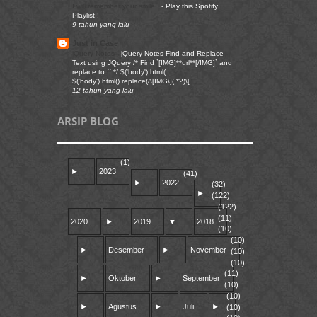
I will remember your smile..
-
Play this Spotify
Playlist !
9 tahun yang lalu
Just in Case
jQuery Notes
-
jQuery Notes Find and Replace
Text using JQuery /* Find `[IMG]**url**[/IMG]` and
replace to `` */ $('body').html(
$('body').html().replace(/\[IMG\](.*?)\[...
12 tahun yang lalu
ARSIP BLOG
(1)
►
2023
(41)
►
2022
(32)
►
(122)
(122)
(11)
2020
►
2019
▼
2018
(10)
(10)
►
Desember
►
November
(10)
(10)
(11)
►
Oktober
►
September
(10)
(10)
►
Agustus
►
Juli
►
(10)