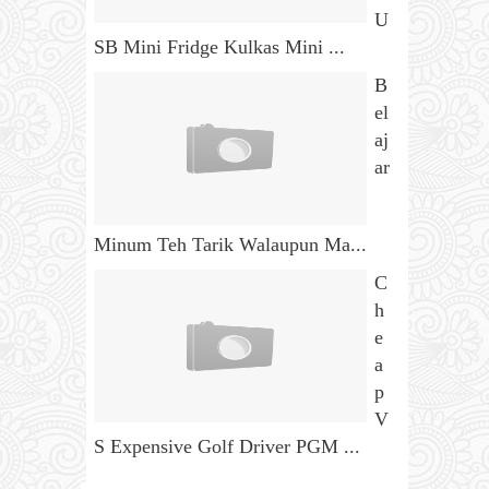
U
SB Mini Fridge Kulkas Mini ...
B
el
aj
ar
Minum Teh Tarik Walaupun Ma...
C
h
e
a
p
V
S Expensive Golf Driver PGM ...