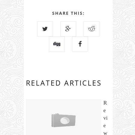
SHARE THIS:
RELATED ARTICLES
R
e
vi
e
w