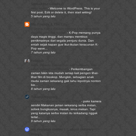
Spread the Goods :)
Hello world!
-
Welcome to WordPress. This is your
first post. Edit or delete it, then start writing!
5 tahun yang lalu
Me, Friends & The City
3 Drama Korea (Drakor) tentang Chef yang wajib
ditonton pencinta kuliner.
-
K-Pop memang punya
daya magis tinggi, dan mampu membius
penikmatinya dari segala penjuru dunia. Dan
entah sejak kapan gue ikut-ikutan keracunan K-
Pop wave...
7 tahun yang lalu
Fredeva
Beda Bioskop Zaman Dulu dan Sekarang, Kini
Lebih Modern dan Mudah!
-
Perkembangan
zaman bikin kita mudah setiap kali pengen lihat-
lihat film di bioskop. Mungkin, sebagian anak
muda zaman sekarang gak tahu repotnya nonton
bio...
8 tahun yang lalu
Tukang Nguplug
Makan Enak Cuma Nasi dan OTAJI
-
pake kamera
sendiri Makanan jaman sekarang serba instan,
sobek bungkusnya, masak, terus makan. Tapi
yang katanya serba instan itu terkadang nggak
terlal...
9 tahun yang lalu
my everyday stories | … about ordinary
things.