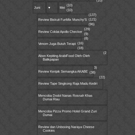
(10)
(10)
Juni
▼
Mei
(10)
(137)
(121)
Review Biskuit FunMix Munchy'S
(96)
(29)
Review Coklat Apollo Checker
(9)
(8)
(16)
Venom Juga Butuh Terapi
(18)
(2
Abon Kepiting ArabiFood Oleh-Oleh
Balikpapan
3)
Review Keripik Semangka AKABE
(38)
(22)
Review Tape Singkong Raja Madu Kediri
Mencoba Dodol Nanas Rosnah Khas
Dumai Riau
Mencoba Pizza Promo Hotel Grand Zuri
Dumai
Review dan Unboxing Naraya Cheese
Cookies