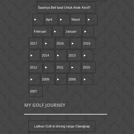
Saatnya Beli Ipad Untuk Anak Kecil?
►
April
►
Maret
►
Februari
►
Januari
►
2017
►
2016
►
2015
►
2014
►
2013
►
2012
►
2011
►
2010
►
2009
►
2008
►
2007
MY GOLF JOURNEY
Latihan Golf di driving range Cilangkap