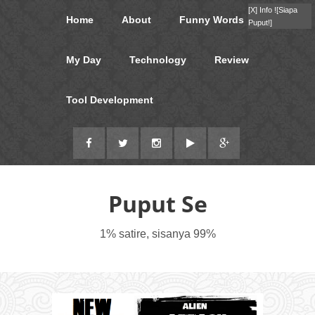
[X]
Info !
[Siapa
Home
About
Funny Words
Puput!]
My Day
Technology
Review
Tool Development
Puput Se
1% satire, sisanya 99%