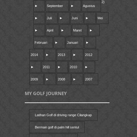
2)
►
September
►
Agustus
►
Juli
►
Juni
►
Mei
►
April
►
Maret
►
Februari
►
Januari
►
2014
►
2013
►
2012
►
2011
►
2010
►
2009
►
2008
►
2007
MY GOLF JOURNEY
Latihan Golf di driving range Cilangkap
Bermain golf di palm hill sentul