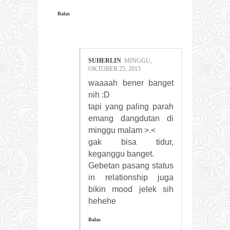
Balas
SUHERLIN
MINGGU,
OKTOBER 25, 2015
waaaah bener banget
nih :D
tapi yang paling parah
emang dangdutan di
minggu malam >.<
gak bisa tidur,
keganggu banget.
Gebetan pasang status
in relationship juga
bikin mood jelek sih
hehehe
Balas