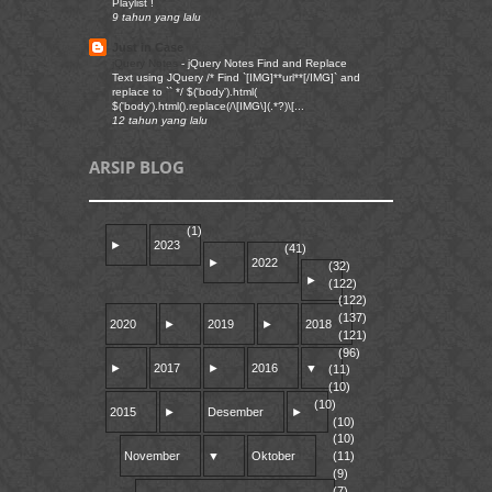
Playlist !
9 tahun yang lalu
Just in Case
jQuery Notes
-
jQuery Notes Find and Replace
Text using JQuery /* Find `[IMG]**url**[/IMG]` and
replace to `` */ $('body').html(
$('body').html().replace(/\[IMG\](.*?)\[...
12 tahun yang lalu
ARSIP BLOG
(1)
►
2023
(41)
►
2022
(32)
►
(122)
(122)
(137)
2020
►
2019
►
2018
(121)
(96)
►
2017
►
2016
▼
(11)
(10)
(10)
2015
►
Desember
►
(10)
(10)
November
▼
Oktober
(11)
(9)
(7)