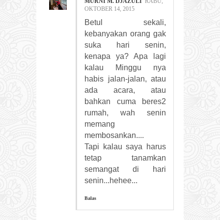
MURNI M. DJAZULI
RABU,
OKTOBER 14, 2015
Betul sekali,
kebanyakan orang gak
suka hari senin,
kenapa ya? Apa lagi
kalau Minggu nya
habis jalan-jalan, atau
ada acara, atau
bahkan cuma beres2
rumah, wah senin
memang
membosankan....
Tapi kalau saya harus
tetap tanamkan
semangat di hari
senin...hehee...
Balas