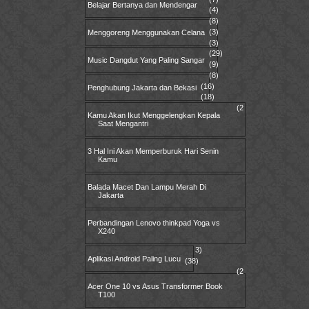
Belajar Bertanya dan Mendengar
(4)
(8)
(3)
Menggoreng Menggunakan Celana
(3)
(29)
Music Dangdut Yang Paling Sangar
(9)
(8)
(16)
Penghubung Jakarta dan Bekasi
(18)
(2
Kamu Akan Ikut Menggelengkan Kepala
Saat Mengantri
3 Hal Ini Akan Memperburuk Hari Senin
Kamu
Balada Macet Dan Lampu Merah Di
Jakarta
Perbandingan Lenovo thinkpad Yoga vs
X240
3)
Aplikasi Android Paling Lucu
(38)
(2
Acer One 10 vs Asus Transformer Book
T100