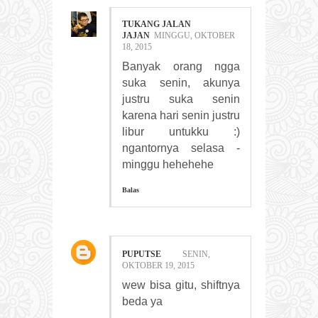
TUKANG JALAN
JAJAN
MINGGU, OKTOBER
18, 2015
Banyak orang ngga
suka senin, akunya
justru suka senin
karena hari senin justru
libur untukku :)
ngantornya selasa -
minggu hehehehe
Balas
PUPUTSE
SENIN,
OKTOBER 19, 2015
wew bisa gitu, shiftnya
beda ya