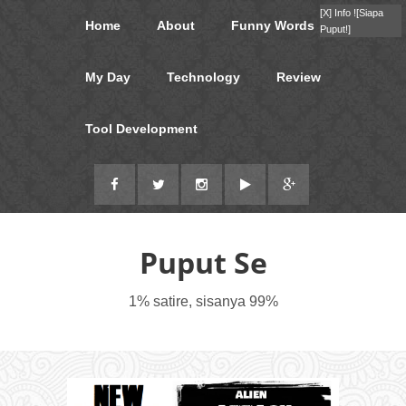
[X]
Info !
[Siapa
Home
About
Funny Words
Puput!]
My Day
Technology
Review
Tool Development
Puput Se
1% satire, sisanya 99%