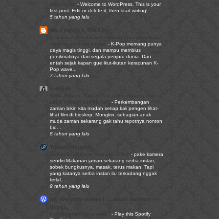
Hello world!
-
Welcome to WordPress. This is your
first post. Edit or delete it, then start writing!
5 tahun yang lalu
Me, Friends & The City
3 Drama Korea (Drakor) tentang Chef yang wajib
ditonton pencinta kuliner.
-
K-Pop memang punya
daya magis tinggi, dan mampu membius
penikmatinya dari segala penjuru dunia. Dan
entah sejak kapan gue ikut-ikutan keracunan K-
Pop wave...
7 tahun yang lalu
Fredeva
Beda Bioskop Zaman Dulu dan Sekarang, Kini
Lebih Modern dan Mudah!
-
Perkembangan
zaman bikin kita mudah setiap kali pengen lihat-
lihat film di bioskop. Mungkin, sebagian anak
muda zaman sekarang gak tahu repotnya nonton
bio...
8 tahun yang lalu
Tukang Nguplug
Makan Enak Cuma Nasi dan OTAJI
-
pake kamera
sendiri Makanan jaman sekarang serba instan,
sobek bungkusnya, masak, terus makan. Tapi
yang katanya serba instan itu terkadang nggak
terlal...
9 tahun yang lalu
my everyday stories | … about ordinary
things.
I will remember your smile..
-
Play this Spotify