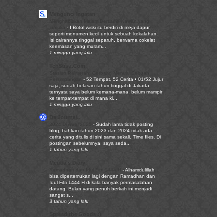
Mengunci Ingatan
Menghabiskan Malam Bersama Kawan yang
Terluka
-
I Botol wiski itu berdiri di meja dapur
seperti monumen kecil untuk sebuah kekalahan.
Isi cairannya tinggal separuh, berwarna cokelat
keemasan yang muram...
1 minggu yang lalu
TehSusu.Com
Stasiun Palmerah: Gerbang Menuju Sebuah
Persimpangan
-
52 Tempat, 52 Cerita • 01/52 Jujur
saja, sudah belasan tahun tinggal di Jakarta
ternyata saya belum kemana-mana, belum mampir
ke tempat-tempat di mana ki...
1 minggu yang lalu
De Journal..
2024 Di Awal 2025
-
Sudah lama tidak posting
blog, bahkan tahun 2023 dan 2024 tidak ada
cerita yang ditulis di sini sama sekali. Time flies. Di
postingan sebelumnya, saya seda...
1 tahun yang lalu
Meutia's Diary
Ramadhan dan Idul Fitri 1444 H
-
Alhamdulillah
bisa dipertemukan lagi dengan Ramadhan dan
Idul Fitri 1444 H di kala banyak permasalahan
datang. Bulan yang penuh berkah ini menjadi
sangat s...
3 tahun yang lalu
Spread the Goods :)