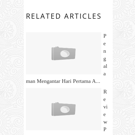
RELATED ARTICLES
P
e
n
g
al
a
man Mengantar Hari Pertama A...
R
e
vi
e
w
P