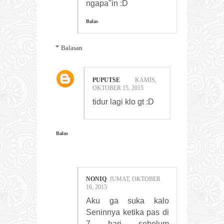
ngapa"in :D
Balas
Balasan
PUPUTSE
KAMIS,
OKTOBER 15, 2015
tidur lagi klo gt :D
Balas
NONIQ
JUMAT, OKTOBER
16, 2015
Aku ga suka kalo
Seninnya ketika pas di
7 hari sebelum