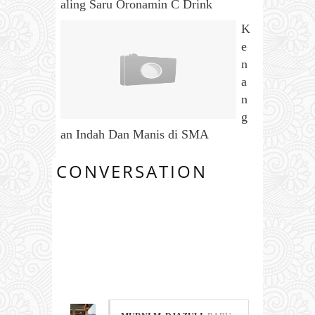
aling Saru Oronamin C Drink
K
e
n
a
n
g
an Indah Dan Manis di SMA
CONVERSATION
18
COMMENTS: