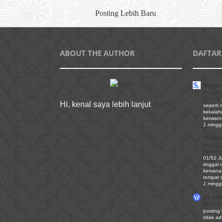
Posting Lebih Baru
ABOUT THE AUTHOR
DAFTAR
Mengun
Mengha
Terluka
Hi, kenal saya lebih lanjut
disini
seperti
kekalaha
berwarn
1 mingg
TehSu
Stasiun
Persim
01/52 J
tinggal 
kemana-
tempat d
1 mingg
De Jour
2024 Di
posting
tidak ad