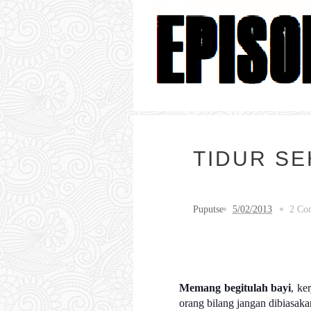
TIDUR S
Puputse
5/02/2013
2 Co
Memang begitulah bayi
, ke
orang bilang jangan dibiasaka