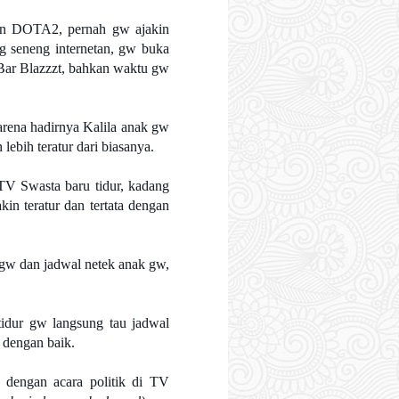
aen DOTA2, pernah gw ajakin
ng seneng internetan, gw buka
 Bar Blazzzt, bahkan waktu gw
arena hadirnya Kalila anak gw
lebih teratur dari biasanya.
TV Swasta baru tidur, kadang
kin teratur dan tertata dengan
 gw dan jadwal netek anak gw,
tidur gw langsung tau jadwal
l dengan baik.
i dengan acara politik di TV