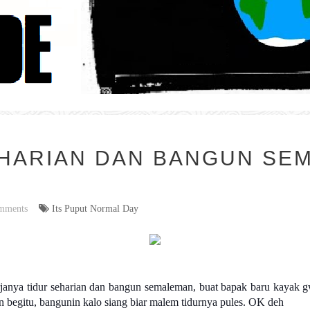
EHARIAN DAN BANGUN SE
mments
Its Puput Normal Day
rjanya tidur seharian dan bangun semaleman, buat bapak baru kayak gw
n begitu, bangunin kalo siang biar malem tidurnya pules. OK deh