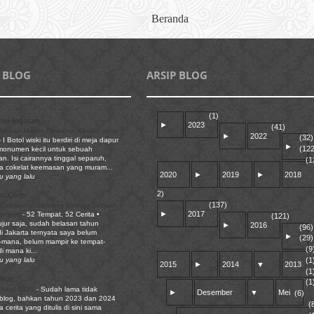
Beranda
 BLOG
ARSIP BLOG
(1)
ci Ingatan
►
2023
(41)
biskan Malam Bersama Kawan yang
►
2022
(32)
-
I Botol wiski itu berdiri di meja dapur
►
(122
 monumen kecil untuk sebuah
n. Isi cairannya tinggal separuh,
(1
a cokelat keemasan yang muram...
2020
►
2019
►
2018
u yang lalu
2)
su.Com
(137)
 Palmerah: Gerbang Menuju Sebuah
►
2017
pangan
-
52 Tempat, 52 Cerita •
(121)
ujur saja, sudah belasan tahun
►
2016
(96)
di Jakarta ternyata saya belum
►
(29)
mana, belum mampir ke tempat-
(9
i mana ki...
(1
u yang lalu
2015
►
2014
▼
2013
(1
nal..
(1
 Awal 2025
-
Sudah lama tidak
►
Desember
▼
Mei
(6)
 blog, bahkan tahun 2023 dan 2024
(
a cerita yang ditulis di sini sama