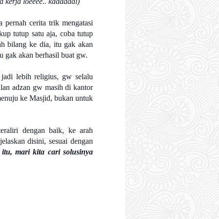
a kerja loeeee.. kadaaaal)
 pernah cerita trik mengatasi
up tutup satu aja, coba tutup
h bilang ke dia, itu gak akan
tu gak akan berhasil buat gw.
adi lebih religius, gw selalu
ilan adzan gw masih di kantor
menuju ke Masjid, bukan untuk
eraliri dengan baik, ke arah
jelaskan disini, sesuai dengan
tu, mari kita cari solusinya