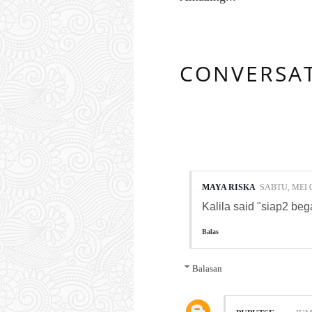
CONVERSA
2 COMMENTS
MAYA RISKA
SABTU, MEI 0
Kalila said "siap2 beg
Balas
Balasan