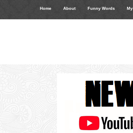
Home
About
Funny Words
My