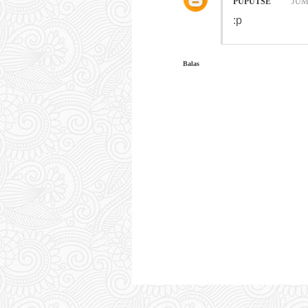
PUPUTSE
JUMA
:p
Balas