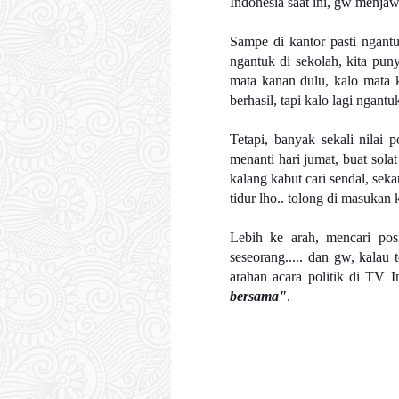
Indonesia saat ini, gw menj
Sampe di kantor pasti ngantu
ngantuk di sekolah, kita pun
mata kanan dulu, kalo mata k
berhasil, tapi kalo lagi ngant
Tetapi, banyak sekali nilai 
menanti hari jumat, buat sol
kalang kabut cari sendal, se
tidur lho.. tolong di masukan
Lebih ke arah, mencari posi
seseorang..... dan gw, kalau 
arahan acara politik di TV 
bersama"
.