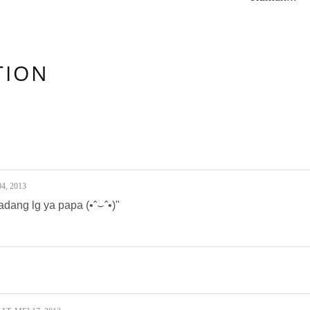
TION
:
4, 2013
adang lg ya papa (•ˆ⌣ˆ•)"