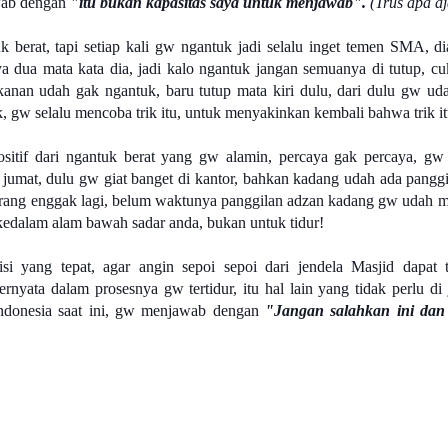
awab dengan
"itu bukan kapasitas saya untuk menjawab".
(Trus apa aj
k berat, tapi setiap kali gw ngantuk jadi selalu inget temen SMA, dia
ya dua mata kata dia, jadi kalo ngantuk jangan semuanya di tutup, cuk
anan udah gak ngantuk, baru tutup mata kiri dulu, dari dulu gw uda
uk, gw selalu mencoba trik itu, untuk menyakinkan kembali bahwa trik i
positif dari ngantuk berat yang gw alamin, percaya gak percaya, gw j
at jumat, dulu gw giat banget di kantor, bahkan kadang udah ada pangg
karang enggak lagi, belum waktunya panggilan adzan kadang gw udah 
 kedalam alam bawah sadar anda, bukan untuk tidur!
si yang tepat, agar angin sepoi sepoi dari jendela Masjid dapat t
ternyata dalam prosesnya gw tertidur, itu hal lain yang tidak perlu di 
Indonesia saat ini, gw menjawab dengan
"Jangan salahkan ini dan i