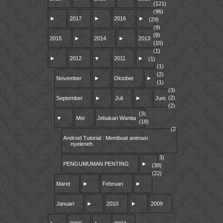
(121)
(96)
►
2017
►
2016
►
(29)
(9)
(8)
2015
►
2014
►
2013
(16)
(1)
►
2012
▼
2011
►
(1)
(1)
(2)
November
►
Oktober
►
(1)
(3)
(2)
September
►
Juli
►
Juni
(2)
(3)
▼
Mei
Jebakan Wanita
(18)
(2
Android Tutorial : Membuat animasi
nyeleneh
3)
PENGUMUMAN PENTING
►
(38)
(22)
Maret
►
Februari
►
Januari
►
2010
►
2009