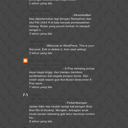
1 tahun yang lalu
Meutia's Diary
Ramadhan dan Idul Fitri 1444 H
-
Alhamdulillah
bisa dipertemukan lagi dengan Ramadhan dan
Idul Fitri 1444 H di kala banyak permasalahan
datang. Bulan yang penuh berkah ini menjadi
sangat s...
3 tahun yang lalu
Spread the Goods :)
Hello world!
-
Welcome to WordPress. This is your
first post. Edit or delete it, then start writing!
5 tahun yang lalu
Me, Friends & The City
3 Drama Korea (Drakor) tentang Chef yang wajib
ditonton pencinta kuliner.
-
K-Pop memang punya
daya magis tinggi, dan mampu membius
penikmatinya dari segala penjuru dunia. Dan
entah sejak kapan gue ikut-ikutan keracunan K-
Pop wave...
7 tahun yang lalu
Fredeva
Beda Bioskop Zaman Dulu dan Sekarang, Kini
Lebih Modern dan Mudah!
-
Perkembangan
zaman bikin kita mudah setiap kali pengen lihat-
lihat film di bioskop. Mungkin, sebagian anak
muda zaman sekarang gak tahu repotnya nonton
bio...
8 tahun yang lalu