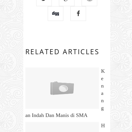
RELATED ARTICLES
K
e
n
a
n
g
an Indah Dan Manis di SMA
H