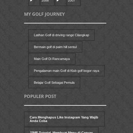
►
2008
►
2007
MY GOLF JOURNEY
Latihan Golf di driving range Cilangkap
Bermain golf di palm hill sentul
Main Golf Di Rancamaya
Pengalaman main Golf di Klub golf bogor raya
Belajar Golf Sebagai Pemula
POPULER POST
Cara Menghapus Like Instagram Yang Wajib
Anda Coba
J2ME Tutorial, Membuat Menu di Canvas