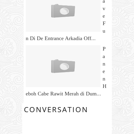
a
v
e
F
u
n Di De Entrance Arkadia Off...
P
a
n
e
n
H
eboh Cabe Rawit Merah di Dum...
CONVERSATION
2 COMMENTS: