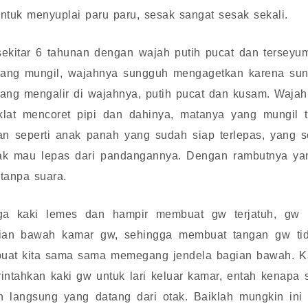
ntuk menyuplai paru paru, sesak sangat sesak sekali.
 sekitar 6 tahunan dengan wajah putih pucat dan terseyu
yang mungil, wajahnya sungguh mengagetkan karena sung
yang mengalir di wajahnya, putih pucat dan kusam. Wajah
oklat mencoret pipi dan dahinya, matanya yang mungil
an seperti anak panah yang sudah siap terlepas, yang 
ak mau lepas dari pandangannya. Dengan rambutnya yang
 tanpa suara.
ga kaki lemes dan hampir membuat gw terjatuh, gw 
ian bawah kamar gw, sehingga membuat tangan gw tid
buat kita sama sama memegang jendela bagian bawah. Ka
intahkan kaki gw untuk lari keluar kamar, entah kenapa 
h langsung yang datang dari otak. Baiklah mungkin in