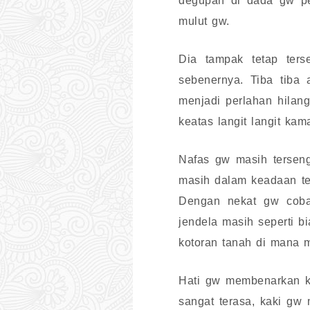
degupan di dada gw pe
mulut gw.
Dia tampak tetap ter
sebenernya. Tiba tiba 
menjadi perlahan hila
keatas langit langit kama
Nafas gw masih terseng
masih dalam keadaan te
Dengan nekat gw coba 
jendela masih seperti 
kotoran tanah di mana 
Hati gw membenarkan ka
sangat terasa, kaki gw