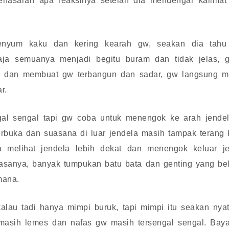
nasaran apa reaksinya setelah dia mendengar kalimat 
senyum kaku dan kering
kearah gw, seakan dia tahu
aja semuanya menjadi begitu buram dan tidak jelas, 
ng dan membuat gw terbangun dan sadar, gw langsung 
r.
al sengal tapi gw coba untuk menengok ke arah jendel
rbuka dan suasana di luar jendela masih tampak terang k
melihat jendela lebih dekat dan menengok keluar je
biasanya, banyak tumpukan batu bata dan genting yang be
mana.
lau tadi hanya mimpi buruk, tapi mimpi itu seakan nya
 masih lemes dan nafas gw masih tersengal sengal. Baya