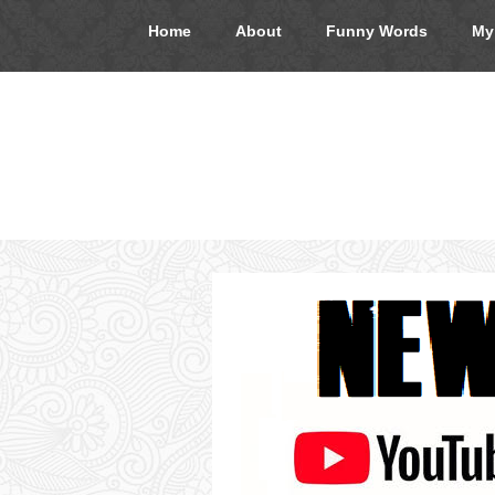
Home
About
Funny Words
My