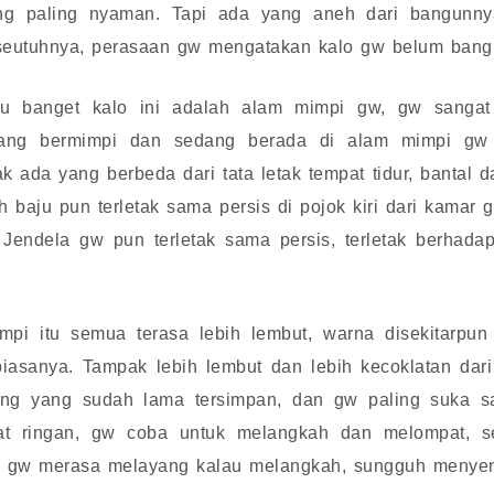
ang paling nyaman. Tapi ada yang aneh dari bangunnya
eutuhnya, perasaan gw mengatakan kalo gw belum bangun
tau banget kalo ini adalah alam mimpi gw, gw sanga
ang bermimpi dan sedang berada di alam mimpi gw s
ak ada yang berbeda dari tata letak tempat tidur, bantal 
 baju pun terletak sama persis di pojok kiri dari kamar
Jendela gw pun terletak sama persis, terletak berhad
pi itu semua terasa lebih lembut, warna disekitarpun
asanya. Tampak lebih lembut dan lebih kecoklatan dari
sang yang sudah lama tersimpan, dan gw paling suka 
t ringan, gw coba untuk melangkah dan melompat, sepe
k, gw merasa melayang kalau melangkah, sungguh menye