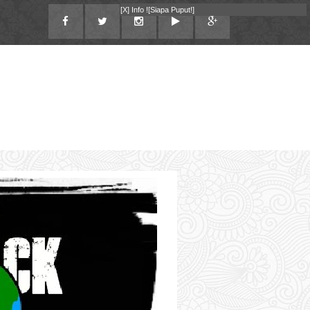
[X]
Info !
[Siapa Puput!]