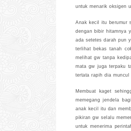
untuk menarik oksigen u
Anak kecil itu berumur
dengan bibir hitamnya 
ada setetes darah pun 
terlihat bekas tanah c
melihat gw tanpa kedip
mata gw juga terpaku t
tertata rapih dia muncul
Membuat kaget sehing
memegang jendela bag
anak kecil itu dan mem
pikiran gw selalu memer
untuk menerima perinta