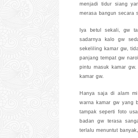
menjadi tidur siang y
merasa bangun secara s
Iya betul sekali, gw 
sadarnya kalo gw sed
sekeliling kamar gw, tid
panjang tempat gw naroh
pintu masuk kamar gw. 
kamar gw.
Hanya saja di alam mim
warna kamar gw yang bi
tampak seperti foto u
badan gw terasa sanga
terlalu menuntut banya