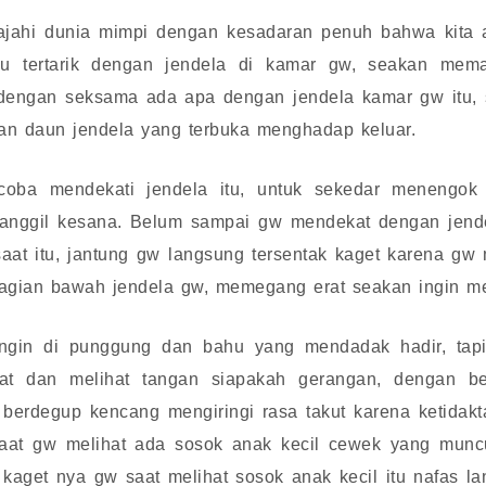
jahi dunia mimpi dengan kesadaran penuh bahwa kita a
u tertarik dengan jendela di kamar gw, seakan mem
dengan seksama ada apa dengan jendela kamar gw itu, s
an daun jendela yang terbuka menghadap keluar.
 coba mendekati jendela itu, untuk sekedar menengo
anggil kesana. Belum sampai gw mendekat dengan jende
saat itu, jantung gw langsung tersentak kaget karena gw 
gian bawah jendela gw, memegang erat seakan ingin mel
gin di punggung dan bahu yang mendadak hadir, tap
at dan melihat tangan siapakah gerangan, dengan be
erdegup kencang mengiringi rasa takut karena ketida
aat gw melihat ada sosok anak kecil cewek yang munc
 kaget nya gw saat melihat sosok anak kecil itu nafas lan