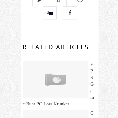
RELATED ARTICLES
F
P
S
G
a
m
e Buat PC Low Krunker
C