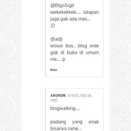
@BlgoSigit
wekekekkek.... lalapan
juga gak ada mas...
:D
@adji
woooi bos.. blog ente
gak di buka di umum
nie... :p
Balas
ANONIM
JUMAT, MEI 08,
2009
blogwalking....
padang yang enak
bisanya rame...