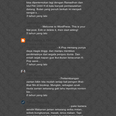
bisa dipertemukan lagi dengan Ramadhan dan
Idul Fitri 1444 H di kala banyak permasalahan
datang. Bulan yang penuh berkah ini menjadi
sangat s...
3 tahun yang lalu
Spread the Goods :)
Hello world!
-
Welcome to WordPress. This is your
first post. Edit or delete it, then start writing!
5 tahun yang lalu
Me, Friends & The City
3 Drama Korea (Drakor) tentang Chef yang wajib
ditonton pencinta kuliner.
-
K-Pop memang punya
daya magis tinggi, dan mampu membius
penikmatinya dari segala penjuru dunia. Dan
entah sejak kapan gue ikut-ikutan keracunan K-
Pop wave...
7 tahun yang lalu
Fredeva
Beda Bioskop Zaman Dulu dan Sekarang, Kini
Lebih Modern dan Mudah!
-
Perkembangan
zaman bikin kita mudah setiap kali pengen lihat-
lihat film di bioskop. Mungkin, sebagian anak
muda zaman sekarang gak tahu repotnya nonton
bio...
8 tahun yang lalu
Tukang Nguplug
Makan Enak Cuma Nasi dan OTAJI
-
pake kamera
sendiri Makanan jaman sekarang serba instan,
sobek bungkusnya, masak, terus makan. Tapi