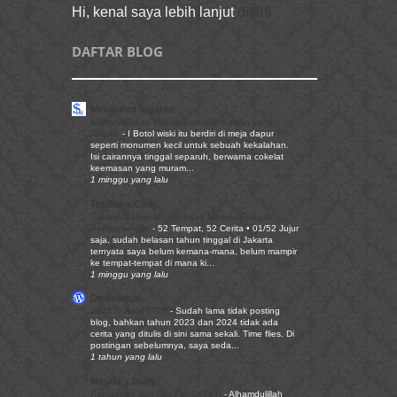
Hi, kenal saya lebih lanjut
disini
DAFTAR BLOG
Mengunci Ingatan
Menghabiskan Malam Bersama Kawan yang
Terluka
-
I Botol wiski itu berdiri di meja dapur
seperti monumen kecil untuk sebuah kekalahan.
Isi cairannya tinggal separuh, berwarna cokelat
keemasan yang muram...
1 minggu yang lalu
TehSusu.Com
Stasiun Palmerah: Gerbang Menuju Sebuah
Persimpangan
-
52 Tempat, 52 Cerita • 01/52 Jujur
saja, sudah belasan tahun tinggal di Jakarta
ternyata saya belum kemana-mana, belum mampir
ke tempat-tempat di mana ki...
1 minggu yang lalu
De Journal..
2024 Di Awal 2025
-
Sudah lama tidak posting
blog, bahkan tahun 2023 dan 2024 tidak ada
cerita yang ditulis di sini sama sekali. Time flies. Di
postingan sebelumnya, saya seda...
1 tahun yang lalu
Meutia's Diary
Ramadhan dan Idul Fitri 1444 H
-
Alhamdulillah