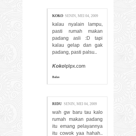
KOKO
SENIN, MEI 04, 2009
kalau nyalain lampu,
pasti rumah makan
padang asli :D tapi
kalau gelap dan gak
padang, pasti palsu..
Koko
lplpx.com
Balas
RIDU
SENIN, MEI 04, 2009
wah gw baru tau kalo
rumah makan padang
itu emang pelayannya
itu cowok yaa hahah..