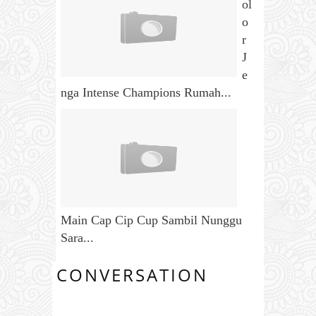
ol
o
r
J
e
nga Intense Champions Rumah...
Main Cap Cip Cup Sambil Nunggu
Sara...
CONVERSATION