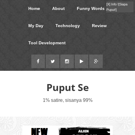
[X]
Info !
[Siapa
Home
About
Funny Words
Puput!]
My Day
Technology
Review
Tool Development
Puput Se
1% satire, sisanya 99%