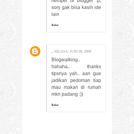
nempel di blogger :p,
sory gak bisa kasih ide
lain
Balas
.
SELASA, JUNI 09, 2009
Blogwalking..
hahaha.. thanks
tipsnya yah.. aan gue
jadikan pedoman tiap
mau makan di rumah
mkn padang :))
Balas