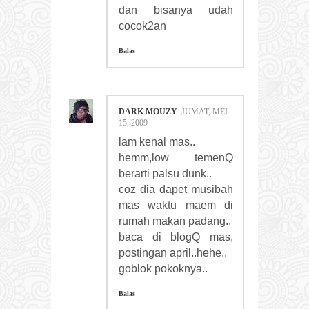
dan bisanya udah
cocok2an
Balas
DARK MOUZY
JUMAT, MEI
15, 2009
lam kenal mas..
hemm,low temenQ
berarti palsu dunk..
coz dia dapet musibah
mas waktu maem di
rumah makan padang..
baca di blogQ mas,
postingan april..hehe..
goblok pokoknya..
Balas