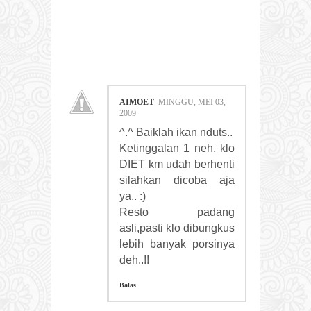
12
COMMENTS:
AIMOET
MINGGU, MEI 03,
2009
^.^ Baiklah ikan nduts..
Ketinggalan 1 neh, klo
DIET km udah berhenti
silahkan dicoba aja
ya.. :)
Resto padang
asli,pasti klo dibungkus
lebih banyak porsinya
deh..!!
Balas