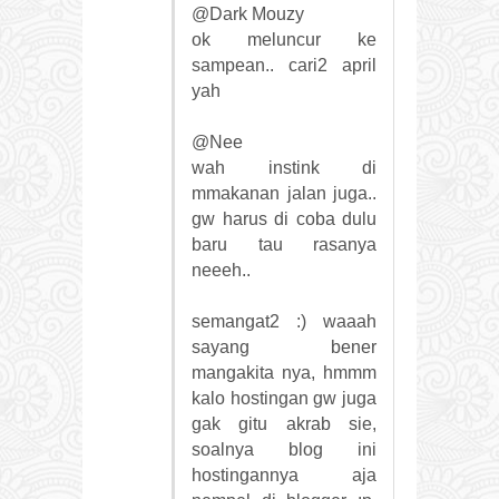
@Dark Mouzy
ok meluncur ke
sampean.. cari2 april
yah
@Nee
wah instink di
mmakanan jalan juga..
gw harus di coba dulu
baru tau rasanya
neeeh..
semangat2 :) waaah
sayang bener
mangakita nya, hmmm
kalo hostingan gw juga
gak gitu akrab sie,
soalnya blog ini
hostingannya aja