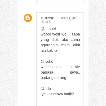
PUPUTSE
JUMAT, MEI
08, 2009
@aimoet
woooi woiii woii.. sapa
yang diet.. aku cuma
ngurangin mam dikit
aja kok :p
@Koko
wekekkekek... itu sie
bahasa jawa..
padang=terang
@ridu
iya.. pekenya batik2