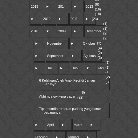
(8)
2015
►
2014
►
2013
(16)
(18)
►
2012
►
2011
►
(23)
(1)
(1)
2010
▼
2009
►
Desember
(2)
(2)
(3)
►
November
►
Oktober
(4)
(2)
►
September
►
Agustus
(3)
(1)
(1)
►
Juli
►
Juni
▼
Mei
(1)
(2)
6 Kelakuan Aneh Anak Kecil di Jaman
(3
Kecilnya
8)
Akhirnya gw kena cacar
(22)
Tips memilih restoran padang yang bener
padangnya
►
April
►
Maret
►
Februari
►
Januari
►