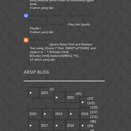
yang katanya serba instan itu terkadang nggak
terlal...
9 tahun yang lalu
my everyday stories | … about ordinary
things.
I will remember your smile..
-
Play this Spotify
Playlist !
9 tahun yang lalu
Just in Case
jQuery Notes
-
jQuery Notes Find and Replace
Text using JQuery /* Find `[IMG]**url**[/IMG]` and
replace to `` */ $('body').html(
$('body').html().replace(/\[IMG\](.*?)\[...
12 tahun yang lalu
ARSIP BLOG
(1)
►
2023
(41)
►
2022
(32)
►
(122)
(122)
(137)
2020
►
2019
►
2018
(121)
(96)
►
2017
►
2016
►
(29)
(9)