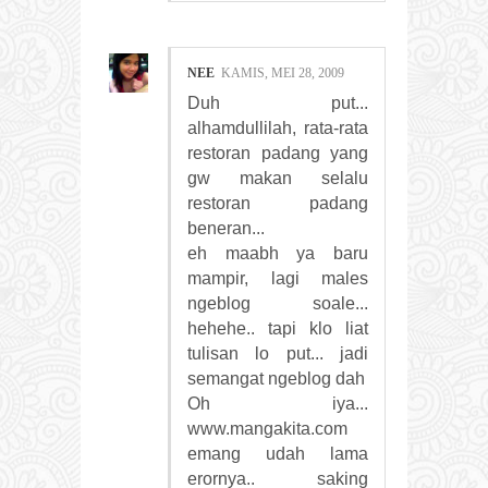
NEE
KAMIS, MEI 28, 2009
Duh put...
alhamdullilah, rata-rata
restoran padang yang
gw makan selalu
restoran padang
beneran...
eh maabh ya baru
mampir, lagi males
ngeblog soale...
hehehe.. tapi klo liat
tulisan lo put... jadi
semangat ngeblog dah
Oh iya...
www.mangakita.com
emang udah lama
erornya.. saking