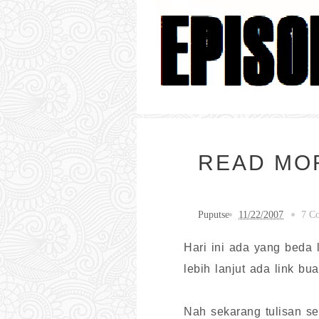
READ MO
Puputse
11/22/2007
7 C
Hari ini ada yang beda 
lebih lanjut ada link bu
Nah sekarang tulisan sel