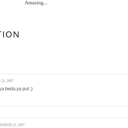
Amazing...
TION
:
22, 2007
a beda ya put :)
MBER 22, 2007