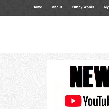
Home
About
Funny Words
My