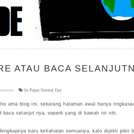
RE ATAU BACA SELANJUT
omments
Its Puput Normal Day
lho ama blog ini, sekarang halaman awal hanya ringkasan
at baca selanjut nya, seperti yang di bawah ini nih.
engkapnya baru keliahatan semuanya, kalo dipikir pikir ba