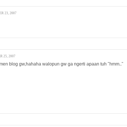
 23, 2007
25, 2007
men blog gw,hahaha walopun gw ga ngerti apaan tuh "hmm.."