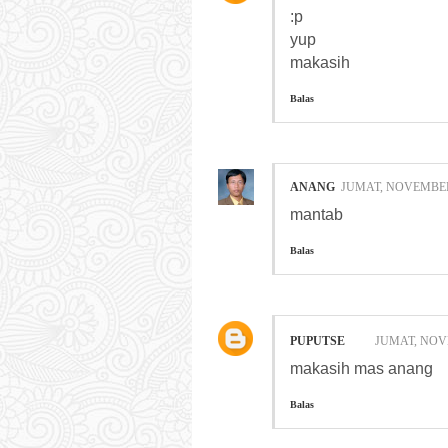
:p
yup
makasih
Balas
ANANG
JUMAT, NOVEMBER 
mantab
Balas
PUPUTSE
JUMAT, NOVE
makasih mas anang
Balas