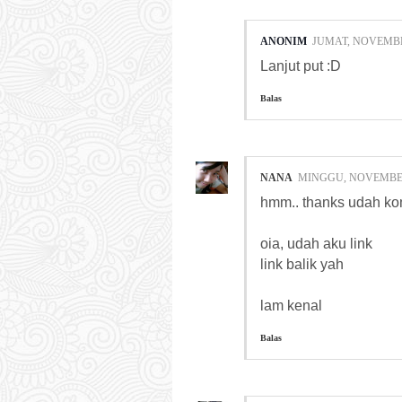
ANONIM
JUMAT, NOVEMBER
Lanjut put :D
Balas
NANA
MINGGU, NOVEMBER 
hmm.. thanks udah ko
oia, udah aku link
link balik yah
lam kenal
Balas