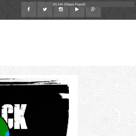
[X]
Info !
[Siapa Puput!]