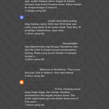
saja, sudah belasan tahun tinggal di Jakarta
ternyata saya belum kemana-mana, belum mampir
ke tempat-tempat di mana ki...
1 minggu yang lalu
De Journal..
2024 Di Awal 2025
-
Sudah lama tidak posting
blog, bahkan tahun 2023 dan 2024 tidak ada
cerita yang ditulis di sini sama sekali. Time flies. Di
postingan sebelumnya, saya seda...
1 tahun yang lalu
Meutia's Diary
Ramadhan dan Idul Fitri 1444 H
-
Alhamdulillah
bisa dipertemukan lagi dengan Ramadhan dan
Idul Fitri 1444 H di kala banyak permasalahan
datang. Bulan yang penuh berkah ini menjadi
sangat s...
3 tahun yang lalu
Spread the Goods :)
Hello world!
-
Welcome to WordPress. This is your
first post. Edit or delete it, then start writing!
5 tahun yang lalu
Me, Friends & The City
3 Drama Korea (Drakor) tentang Chef yang wajib
ditonton pencinta kuliner.
-
K-Pop memang punya
daya magis tinggi, dan mampu membius
penikmatinya dari segala penjuru dunia. Dan
entah sejak kapan gue ikut-ikutan keracunan K-
Pop wave...
7 tahun yang lalu