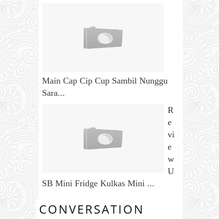
Main Cap Cip Cup Sambil Nunggu
Sara...
R
e
vi
e
w
U
SB Mini Fridge Kulkas Mini ...
CONVERSATION