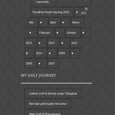
sama kita
8)
Pemilihan Kasih Sayang 2014
►
(22)
Mei
►
April
►
Maret
►
Februari
►
Januari
►
2013
►
2012
►
2011
►
2010
►
2009
►
2008
►
2007
MY GOLF JOURNEY
Latihan Golf di driving range Cilangkap
Bermain golf di palm hill sentul
Main Golf Di Rancamaya