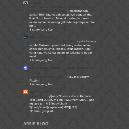
Fredeva
Beda Bioskop Zaman Dulu dan Sekarang, Kini
Lebih Modern dan Mudah!
-
Perkembangan
zaman bikin kita mudah setiap kali pengen lihat-
lihat film di bioskop. Mungkin, sebagian anak
muda zaman sekarang gak tahu repotnya nonton
bio...
8 tahun yang lalu
Tukang Nguplug
Makan Enak Cuma Nasi dan OTAJI
-
pake kamera
sendiri Makanan jaman sekarang serba instan,
sobek bungkusnya, masak, terus makan. Tapi
yang katanya serba instan itu terkadang nggak
terlal...
9 tahun yang lalu
my everyday stories | … about ordinary
things.
I will remember your smile..
-
Play this Spotify
Playlist !
9 tahun yang lalu
Just in Case
jQuery Notes
-
jQuery Notes Find and Replace
Text using JQuery /* Find `[IMG]**url**[/IMG]` and
replace to `` */ $('body').html(
$('body').html().replace(/\[IMG\](.*?)\[...
12 tahun yang lalu
ARSIP BLOG