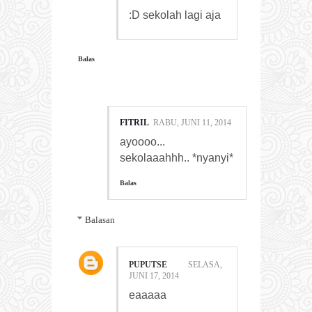
:D sekolah lagi aja
Balas
FITRIL
RABU, JUNI 11, 2014
ayoooo...
sekolaaahhh.. *nyanyi*
Balas
Balasan
PUPUTSE
SELASA,
JUNI 17, 2014
eaaaaa