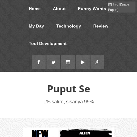
[X]
Info !
[Siapa
Home
About
Funny Words
Puput!]
My Day
Technology
Review
Tool Development
Puput Se
1% satire, sisanya 99%