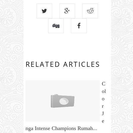
RELATED ARTICLES
C
ol
o
r
J
e
nga Intense Champions Rumah...