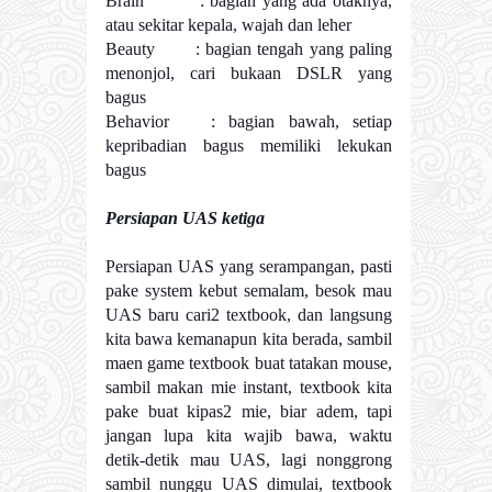
Brain : bagian yang ada otaknya,
atau sekitar kepala, wajah dan leher
Beauty : bagian tengah yang paling
menonjol, cari bukaan DSLR yang
bagus
Behavior : bagian bawah, setiap
kepribadian bagus memiliki lekukan
bagus
Persiapan UAS ketiga
Persiapan UAS yang serampangan, pasti
pake system kebut semalam, besok mau
UAS baru cari2 textbook, dan langsung
kita bawa kemanapun kita berada, sambil
maen game textbook buat tatakan mouse,
sambil makan mie instant, textbook kita
pake buat kipas2 mie, biar adem, tapi
jangan lupa kita wajib bawa, waktu
detik-detik mau UAS, lagi nonggrong
sambil nunggu UAS dimulai, textbook