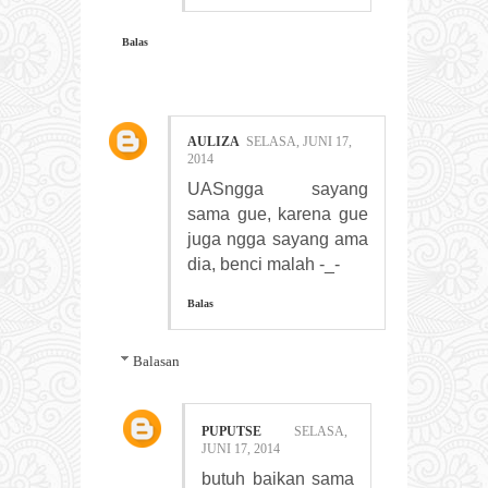
Balas
AULIZA
SELASA, JUNI 17,
2014
UASngga sayang
sama gue, karena gue
juga ngga sayang ama
dia, benci malah -_-
Balas
Balasan
PUPUTSE
SELASA,
JUNI 17, 2014
butuh baikan sama