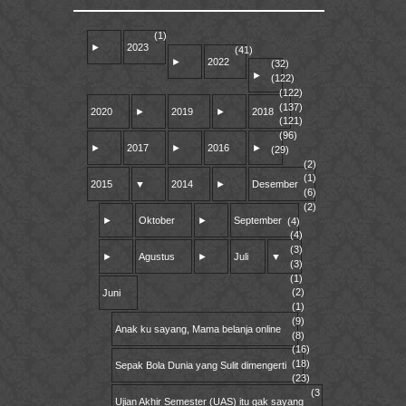
(1)
►
2023
(41)
►
2022
(32)
►
(122)
(122)
(137)
2020
►
2019
►
2018
(121)
(96)
►
2017
►
2016
►
(29)
(2)
(1)
2015
▼
2014
►
Desember
(6)
(2)
►
Oktober
►
September
(4)
(4)
(3)
►
Agustus
►
Juli
▼
(3)
(1)
(2)
Juni
(1)
(9)
Anak ku sayang, Mama belanja online
(8)
(16)
(18)
Sepak Bola Dunia yang Sulit dimengerti
(23)
(3
Ujian Akhir Semester (UAS) itu gak sayang