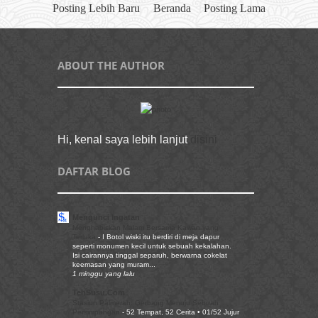
Posting Lebih Baru
Beranda
Posting Lama
ABOUT THE AUTHOR
Hi, kenal saya lebih lanjut
disini
DAFTAR BLOG
Mengunci Ingatan
Menghabiskan Malam Bersama Kawan yang
Terluka
-
I Botol wiski itu berdiri di meja dapur
seperti monumen kecil untuk sebuah kekalahan.
Isi cairannya tinggal separuh, berwarna cokelat
keemasan yang muram...
1 minggu yang lalu
TehSusu.Com
Stasiun Palmerah: Gerbang Menuju Sebuah
Persimpangan
-
52 Tempat, 52 Cerita • 01/52 Jujur